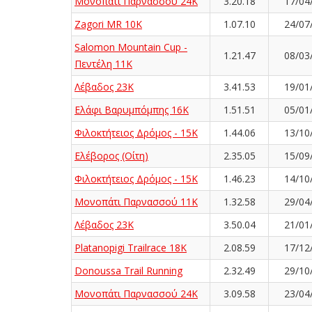
Μονοπάτι Παρνασσού 24K
3.20.18
17/04
Zagori MR 10K
1.07.10
24/07
Salomon Mountain Cup -
1.21.47
08/03
Πεντέλη 11Κ
Λέβαδος 23Κ
3.41.53
19/01
Ελάφι Βαρυμπόμπης 16K
1.51.51
05/01
Φιλοκτήτειος Δρόμος - 15Κ
1.44.06
13/10
Ελέβορος (Οίτη)
2.35.05
15/09
Φιλοκτήτειος Δρόμος - 15Κ
1.46.23
14/10
Μονοπάτι Παρνασσού 11K
1.32.58
29/04
Λέβαδος 23Κ
3.50.04
21/01
Platanopigi Trailrace 18K
2.08.59
17/12
Donoussa Trail Running
2.32.49
29/10
Μονοπάτι Παρνασσού 24K
3.09.58
23/04