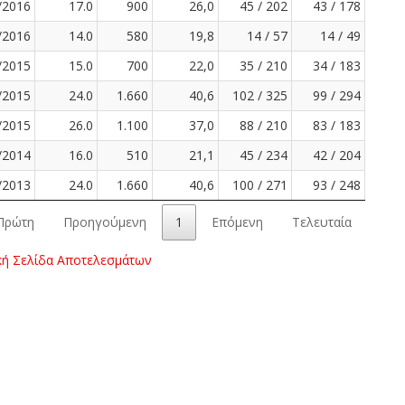
/2016
17.0
900
26,0
45 / 202
43 / 178
/2016
14.0
580
19,8
14 / 57
14 / 49
/2015
15.0
700
22,0
35 / 210
34 / 183
/2015
24.0
1.660
40,6
102 / 325
99 / 294
/2015
26.0
1.100
37,0
88 / 210
83 / 183
/2014
16.0
510
21,1
45 / 234
42 / 204
/2013
24.0
1.660
40,6
100 / 271
93 / 248
Πρώτη
Προηγούμενη
1
Επόμενη
Τελευταία
κή Σελίδα Αποτελεσμάτων