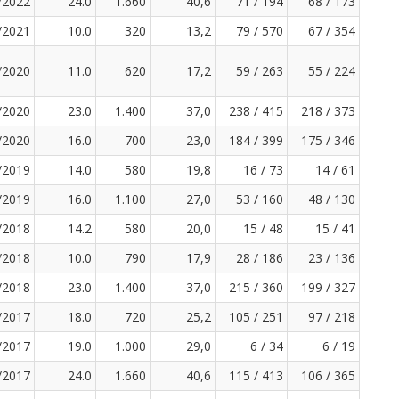
/2022
24.0
1.660
40,6
71 / 194
68 / 173
/2021
10.0
320
13,2
79 / 570
67 / 354
/2020
11.0
620
17,2
59 / 263
55 / 224
/2020
23.0
1.400
37,0
238 / 415
218 / 373
/2020
16.0
700
23,0
184 / 399
175 / 346
/2019
14.0
580
19,8
16 / 73
14 / 61
/2019
16.0
1.100
27,0
53 / 160
48 / 130
/2018
14.2
580
20,0
15 / 48
15 / 41
/2018
10.0
790
17,9
28 / 186
23 / 136
/2018
23.0
1.400
37,0
215 / 360
199 / 327
/2017
18.0
720
25,2
105 / 251
97 / 218
/2017
19.0
1.000
29,0
6 / 34
6 / 19
/2017
24.0
1.660
40,6
115 / 413
106 / 365