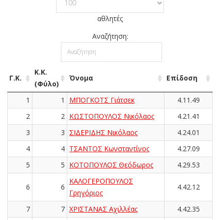
αθλητές
Αναζήτηση:
Κ.Κ.
Γ.Κ.
Όνομα
Επίδοση
(Φύλο)
1
1
ΜΠΟΓΚΟΤΣ Γιάτσεκ
4.11.49
2
2
ΚΩΣΤΟΠΟΥΛΟΣ Νικόλαος
4.21.41
3
3
ΣΙΔΕΡΙΔΗΣ Νικόλαος
4.24.01
4
4
ΤΣΑΝΤΟΣ Κωνσταντίνος
4.27.09
5
5
ΚΟΤΟΠΟΥΛΟΣ Θεόδωρος
4.29.53
ΚΑΛΟΓΕΡΟΠΟΥΛΟΣ
6
6
4.42.12
Γρηγόριος
7
7
ΧΡΙΣΤΑΝΑΣ Αχιλλέας
4.42.35