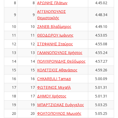
8
8
ΑΡΩΝΗΣ Πλάτων
4.45.02
ΑΓΓΕΛΟΠΟΥΛΟΣ
9
9
4.48.34
Θεμιστοκλής
10
10
ΖΑΝΕΒ Βλαδίμηρος
4.49.10
11
11
ΘΕΟΔΩΡΟΥ Ιωάννης
4.53.05
12
12
ΣΤΕΦΑΝΗΣ Σταύρος
4.55.08
13
13
ΓΑΛΑΝΟΠΟΥΛΟΣ Χρήστος
4.55.24
14
14
ΠΟΛΥΧΡΟΝΙΔΗΣ Θεόδωρος
4.57.27
15
15
ΚΟΛΕΤΣΙΟΣ Αθανάσιος
4.59.26
16
16
CHKAREULI Tamazi
5.00.09
17
17
ΦΩΤΕΙΝΟΣ Μιχαήλ
5.01.31
18
17
ΔΗΜΟΥ Χρήστος
5.01.31
19
19
ΜΠΑΡΤΖΙΩΚΑΣ Ευάγγελος
5.03.25
20
20
ΦΟΛΤΟΠΟΥΛΟΣ Μωυσής
5.05.25