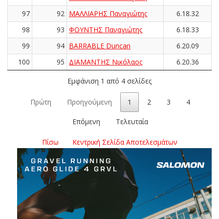
97
92
ΜΑΛΛΙΑΡΗΣ Παναγιώτης
6.18.32
98
93
ΦΟΥΝΤΗΣ Παναγιώτης
6.18.33
99
94
BARRABLE Duncan
6.20.09
100
95
ΔΙΑΜΑΝΤΗΣ Νικόλαος
6.20.36
Εμφάνιση 1 από 4 σελίδες
Πρώτη
Προηγούμενη
1
2
3
4
Επόμενη
Τελευταία
Πίσω
Κεντρική Σελίδα Αποτελεσμάτων