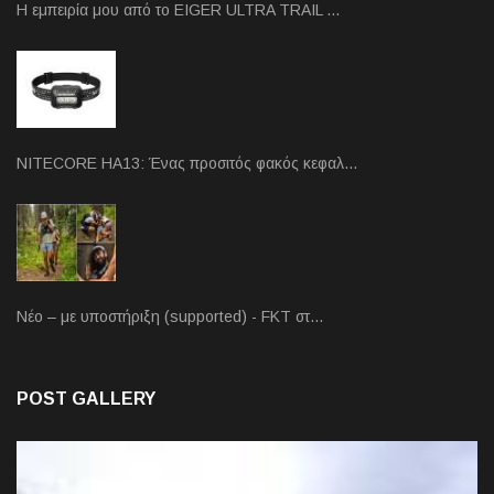
Η εμπειρία μου από το EIGER ULTRA TRAIL …
NITECORE HA13: Ένας προσιτός φακός κεφαλ…
Νέο – με υποστήριξη (supported) - FKT στ…
POST GALLERY