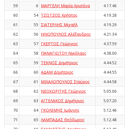
59
6
ΜΑΡΓΕΛΗ Μαρία-Χριστίνα
4.17.46
60
54
ΤΖΩΤΖΟΣ Χρήστος
4.19.28
61
55
ΣΙΑΤΕΡΛΗΣ Μιχαήλ
4.19.29
62
56
ΗΛΙΟΠΟΥΛΟΣ Αλέξανδρος
4.21.34
63
57
ΓΚΕΡΤΟΣ Γεώργιος
4.37.59
64
58
ΠΑΝΑΓΙΩΤΟΥ Νικόλαος
4.38.00
65
59
ΤΕΚΝΟΣ Δημήτριος
4.44.52
66
60
ΑΔΑΜ Δημήτριος
4.44.55
67
61
ΜΙΧΑΛΟΠΟΥΛΟΣ Σταύρος
4.44.58
68
62
ΝΕΟΧΩΡΙΤΗΣ Γεώργιος
5.05.06
69
63
ΑΓΓΕΛΑΚΟΣ Δημήτριος
5.07.20
70
64
ΓΚΟΛΕΜΗΣ Ιωάννης
5.12.46
71
65
ΛΑΜΠΑΔΑΣ Θεόδωρος
5.12.48