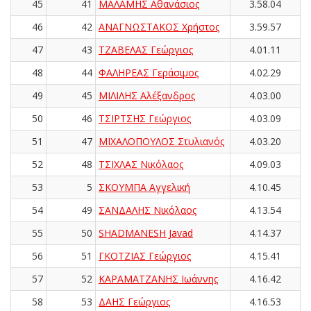
45
41
ΜΑΛΑΜΗΣ Αθανάσιος
3.58.04
46
42
ΑΝΑΓΝΩΣΤΑΚΟΣ Χρήστος
3.59.57
47
43
ΤΖΑΒΕΛΑΣ Γεώργιος
4.01.11
48
44
ΦΑΛΗΡΕΑΣ Γεράσιμος
4.02.29
49
45
ΜΙΛΙΛΗΣ Αλέξανδρος
4.03.00
50
46
ΤΣΙΡΤΣΗΣ Γεώργιος
4.03.09
51
47
ΜΙΧΑΛΟΠΟΥΛΟΣ Στυλιανός
4.03.20
52
48
ΤΣΙΧΛΑΣ Νικόλαος
4.09.03
53
5
ΣΚΟΥΜΠΑ Αγγελική
4.10.45
54
49
ΣΑΝΔΑΛΗΣ Νικόλαος
4.13.54
55
50
SHADMANESH Javad
4.14.37
56
51
ΓΚΟΤΖΙΑΣ Γεώργιος
4.15.41
57
52
ΚΑΡΑΜΑΤΖΑΝΗΣ Ιωάννης
4.16.42
58
53
ΔΑΗΣ Γεώργιος
4.16.53