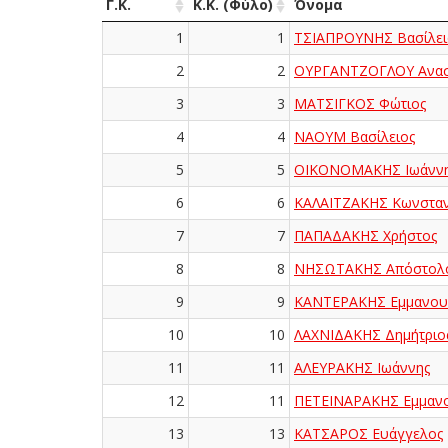
Γ.Κ.
Κ.Κ. (Φύλο)
Όνομα
1
1
ΤΣΙΑΠΡΟΥΝΗΣ Βασίλει
2
2
ΟΥΡΓΑΝΤΖΟΓΛΟΥ Ανασ
3
3
ΜΑΤΣΙΓΚΟΣ Φώτιος
4
4
ΝΑΟΥΜ Βασίλειος
5
5
ΟΙΚΟΝΟΜΑΚΗΣ Ιωάνν
6
6
ΚΑΛΑΪΤΖΑΚΗΣ Κωνσταν
7
7
ΠΑΠΑΔΑΚΗΣ Χρήστος
8
8
ΝΗΣΩΤΑΚΗΣ Απόστολ
9
9
ΚΑΝΤΕΡΑΚΗΣ Εμμανου
10
10
ΛΑΧΝΙΔΑΚΗΣ Δημήτριο
11
11
ΑΛΕΥΡΑΚΗΣ Ιωάννης
12
11
ΠΕΤΕΙΝΑΡΑΚΗΣ Εμμαν
13
13
ΚΑΤΣΑΡΟΣ Ευάγγελος