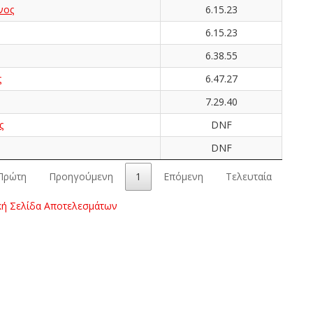
νος
6.15.23
6.15.23
6.38.55
ς
6.47.27
7.29.40
ς
DNF
DNF
Πρώτη
Προηγούμενη
1
Επόμενη
Τελευταία
κή Σελίδα Αποτελεσμάτων