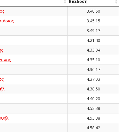
Επίδοση
ος
3.40.50
τάσιος
3.45.15
3.49.17
4.21.40
ης
4.33.04
τίνος
4.35.10
4.36.17
ος
4.37.03
ήλ
4.38.50
ς
4.40.20
4.53.38
ουήλ
4.53.38
4.58.42