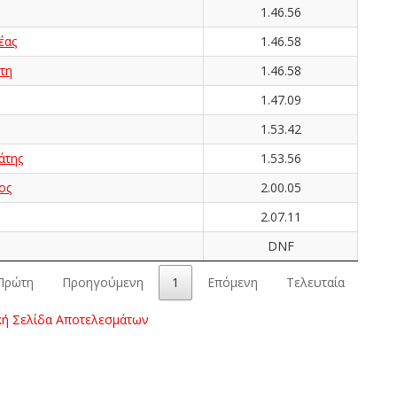
1.46.56
έας
1.46.58
τη
1.46.58
1.47.09
1.53.42
άτης
1.53.56
ος
2.00.05
2.07.11
DNF
Πρώτη
Προηγούμενη
1
Επόμενη
Τελευταία
κή Σελίδα Αποτελεσμάτων