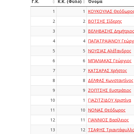
Γ.Κ.
Κ.Κ. (Φύλο)
Όνομα
1
1
ΚΟΥΚΟΥΛΑΣ Θεόδωρο
2
2
ΒΟΤΣΗΣ Σίδερης
3
3
ΒΕΛΗΒΑΣΗΣ Δημήτριος
4
4
ΠΑΠΑΤΡΑΪΑΝΟΥ Γεώργ
5
5
ΝΟΥΣΙΑΣ Αλέξανδρος
6
6
ΜΠΑΛΙΑΚΑΣ Γεώργιος
7
7
ΚΑΤΣΑΡΑΣ Χρήστος
8
8
ΔΕΛΦΑΣ Κωνσταντίνος
9
9
ΖΟΠΤΣΗΣ Ευστράτιος
10
1
ΓΙΑΖΙΤΖΙΔΟΥ Χριστίνα
11
10
ΝΟΝΑΣ Θεόδωρος
12
11
ΓΙΑΝΝΙΟΣ Βασίλειος
13
12
ΤΣΑΦΗΣ Τριαντάφυλλ