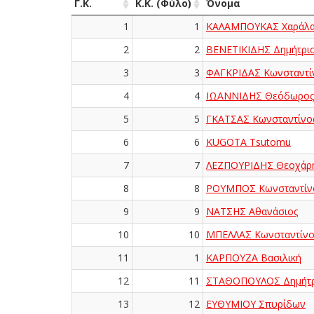
Γ.Κ.
Κ.Κ. (Φύλο)
Όνομα
1
1
ΚΑΛΑΜΠΟΥΚΑΣ Χαράλα
2
2
ΒΕΝΕΤΙΚΙΔΗΣ Δημήτρι
3
3
ΦΑΓΚΡΙΔΑΣ Κωνσταντί
4
4
ΙΩΑΝΝΙΔΗΣ Θεόδωρος
5
5
ΓΚΑΤΣΑΣ Κωνσταντίνο
6
6
KUGOTA Tsutomu
7
7
ΛΕΖΠΟΥΡΙΔΗΣ Θεοχάρ
8
8
ΡΟΥΜΠΟΣ Κωνσταντίν
9
9
ΝΑΤΣΗΣ Αθανάσιος
10
10
ΜΠΕΛΛΑΣ Κωνσταντίνο
11
1
ΚΑΡΠΟΥΖΑ Βασιλική
12
11
ΣΤΑΘΟΠΟΥΛΟΣ Δημήτρ
13
12
ΕΥΘΥΜΙΟΥ Σπυρίδων