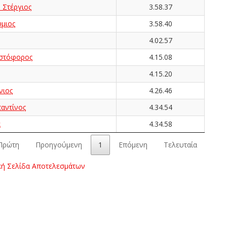
Στέργιος
3.58.37
μιος
3.58.40
4.02.57
στόφορος
4.15.08
4.15.20
νιος
4.26.46
αντίνος
4.34.54
α
4.34.58
Πρώτη
Προηγούμενη
1
Επόμενη
Τελευταία
κή Σελίδα Αποτελεσμάτων