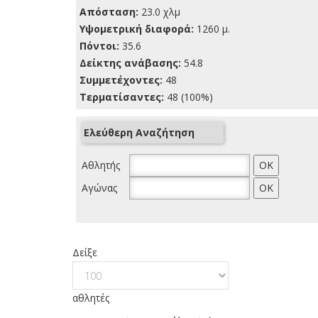
Απόσταση:
23.0 χλμ
Yψομετρική διαφορά:
1260 μ.
Πόντοι:
35.6
Δείκτης ανάβασης:
54.8
Συμμετέχοντες:
48
Τερματίσαντες:
48 (100%)
Ελεύθερη Αναζήτηση
Αθλητής
Αγώνας
Δείξε
αθλητές