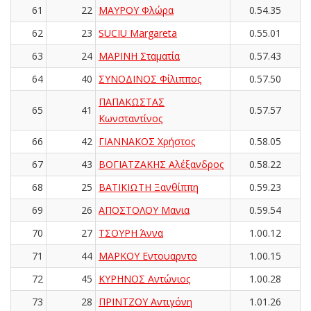
61
22
ΜΑΥΡΟΥ Φλώρα
0.54.35
62
23
SUCIU Margareta
0.55.01
63
24
ΜΑΡΙΝΗ Σταματία
0.57.43
64
40
ΣΥΝΟΔΙΝΟΣ Φίλιππος
0.57.50
ΠΑΠΑΚΩΣΤΑΣ
65
41
0.57.57
Κωνσταντίνος
66
42
ΓΙΑΝΝΑΚΟΣ Χρήστος
0.58.05
67
43
ΒΟΓΙΑΤΖΑΚΗΣ Αλέξανδρος
0.58.22
68
25
ΒΑΤΙΚΙΩΤΗ Ξανθίππη
0.59.23
69
26
ΑΠΟΣΤΟΛΟΥ Μανια
0.59.54
70
27
ΤΣΟΥΡΗ Άννα
1.00.12
71
44
ΜΑΡΚΟΥ Εντουαρντο
1.00.15
72
45
ΚΥΡΗΝΟΣ Αντώνιος
1.00.28
73
28
ΠΡΙΝΤΖΟΥ Αντιγόνη
1.01.26