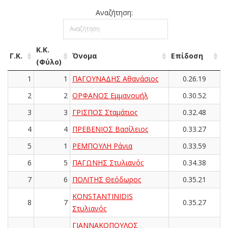
Αναζήτηση:
Κ.Κ.
Γ.Κ.
Όνομα
Επίδοση
(Φύλο)
1
1
ΠΑΓΟΥΝΑΔΗΣ Αθανάσιος
0.26.19
2
2
ΟΡΦΑΝΟΣ Εμμανουήλ
0.30.52
3
3
ΓΡΙΣΠΟΣ Σταμάτιος
0.32.48
4
4
ΠΡΕΒΕΝΙΟΣ Βασίλειος
0.33.27
5
1
ΡΕΜΠΟΥΛΗ Ράνια
0.33.59
6
5
ΠΑΓΩΝΗΣ Στυλιανός
0.34.38
7
6
ΠΟΛΙΤΗΣ Θεόδωρος
0.35.21
KONSTANTINIDIS
8
7
0.35.27
Στυλιανός
ΓΙΑΝΝΑΚΟΠΟΥΛΟΣ