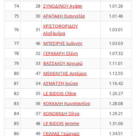
74
28
ΣΥΝΟΔΙΝΟΥ Αγάπη
1.01.26
75
30
ΑΡΑΠΑΚΗ Ευαγγελία
1.01.46
ΧΡΙΣΤΟΦΟΡΙΔΟΥ
76
31
1.03.01
Αλεξάνδρα
77
46
ΜΠΕΣΙΡΗΣ Ιωάννης
1.03.03
78
32
ΓΕΡΑΚΑΡΗ Ελένη
1.07.32
79
33
ΒΑΣΣΑΛΟΥ Αργυρώ
1.11.01
80
47
ΜΕΘΕΝΙΤΗΣ Αρτέμιος
1.12.55
81
34
ΑΣΜΑΤΖΗ Χρύσα
1.16.42
82
35
LE BIDOIS Chloe
1.20.27
83
36
ΚΟΚΚΑΛΗ Κωνσταντίνα
1.28.08
84
37
ΚΟΝΟΜΙΔΗ Όλγα
1.29.21
85
48
LE BIDOIS Jerome
1.31.06
86
49
ΓΚΙΛΛΑΣ Γεώργιος
1.34.51