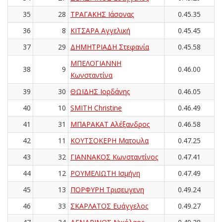
35
28
ΤΡΑΓΑΚΗΣ Ιάσονας
0.45.35
36
8
ΚΙΤΣΑΡΑ Αγγελική
0.45.45
37
29
ΔΗΜΗΤΡΙΑΔΗ Στεφανία
0.45.58
ΜΠΕΛΟΓΙΑΝΝΗ
38
9
0.46.00
Κωνσταντίνα
39
30
ΘΩΪΔΗΣ Ιορδάνης
0.46.05
40
10
SMITH Christine
0.46.49
41
31
ΜΠΑΡΑΚΑΤ Αλέξανδρος
0.46.58
42
11
ΚΟΥΤΣΟΚΕΡΗ Ματουλα
0.47.25
43
32
ΓΙΑΝΝΑΚΟΣ Κωνσταντίνος
0.47.41
44
12
ΡΟΥΜΕΛΙΩΤΗ Ισμήνη
0.47.49
45
13
ΠΟΡΦΥΡΗ Τρισευγενη
0.49.24
46
33
ΣΚΑΡΛΑΤΟΣ Ευάγγελος
0.49.27