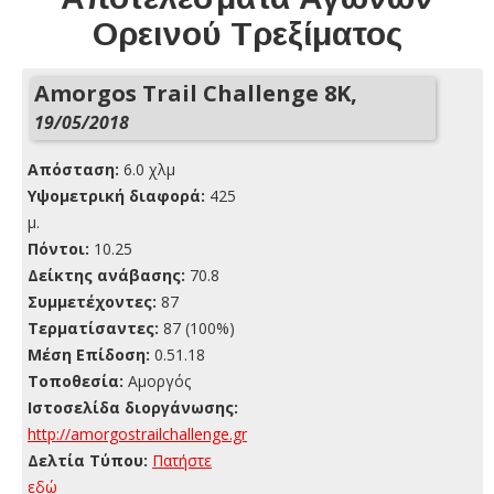
Ορεινού Τρεξίματος
Amorgos Trail Challenge 8K,
19/05/2018
Απόσταση:
6.0 χλμ
Yψομετρική διαφορά:
425
μ.
Πόντοι:
10.25
Δείκτης ανάβασης:
70.8
Συμμετέχοντες:
87
Τερματίσαντες:
87 (100%)
Μέση Επίδοση:
0.51.18
Τοποθεσία:
Αμοργός
Ιστοσελίδα διοργάνωσης:
http://amorgostrailchallenge.gr
Δελτία Τύπου:
Πατήστε
εδώ