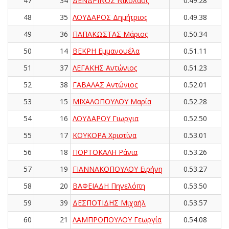
47
34
ΔΕΝΔΡΙΝΟΣ Νικόλαος
0.49.28
48
35
ΛΟΥΔΑΡΟΣ Δημήτριος
0.49.38
49
36
ΠΑΠΑΚΩΣΤΑΣ Μάριος
0.50.34
50
14
ΒΕΚΡΗ Εμμανουέλα
0.51.11
51
37
ΛΕΓΑΚΗΣ Αντώνιος
0.51.23
52
38
ΓΑΒΑΛΑΣ Αντώνιος
0.52.01
53
15
ΜΙΧΑΛΟΠΟΥΛΟΥ Μαρία
0.52.28
54
16
ΛΟΥΔΑΡΟΥ Γιωργια
0.52.50
55
17
ΚΟΥΚΟΡΑ Χριστίνα
0.53.01
56
18
ΠΟΡΤΟΚΑΛΗ Ράνια
0.53.26
57
19
ΓΙΑΝΝΑΚΟΠΟΥΛΟΥ Ειρήνη
0.53.27
58
20
ΒΑΦΕΙΑΔΗ Πηνελόπη
0.53.50
59
39
ΔΕΣΠΟΤΙΔΗΣ Μιχαήλ
0.53.57
60
21
ΛΑΜΠΡΟΠΟΥΛΟΥ Γεωργία
0.54.08