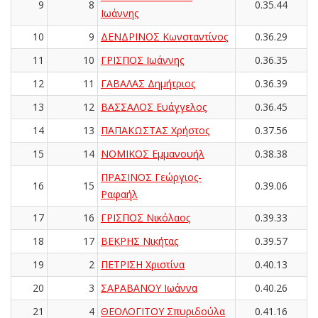
9
8
0.35.44
Ιωάννης
10
9
ΔΕΝΔΡΙΝΟΣ Κωνσταντίνος
0.36.29
11
10
ΓΡΙΣΠΟΣ Ιωάννης
0.36.35
12
11
ΓΑΒΑΛΑΣ Δημήτριος
0.36.39
13
12
ΒΑΣΣΑΛΟΣ Ευάγγελος
0.36.45
14
13
ΠΑΠΑΚΩΣΤΑΣ Χρήστος
0.37.56
15
14
ΝΟΜΙΚΟΣ Εμμανουήλ
0.38.38
ΠΡΑΣΙΝΟΣ Γεώργιος-
16
15
0.39.06
Ραφαήλ
17
16
ΓΡΙΣΠΟΣ Νικόλαος
0.39.33
18
17
ΒΕΚΡΗΣ Νικήτας
0.39.57
19
2
ΠΕΤΡΙΣΗ Χριστίνα
0.40.13
20
3
ΣΑΡΑΒΑΝΟΥ Ιωάννα
0.40.26
21
4
ΘΕΟΛΟΓΙΤΟΥ Σπυριδούλα
0.41.16