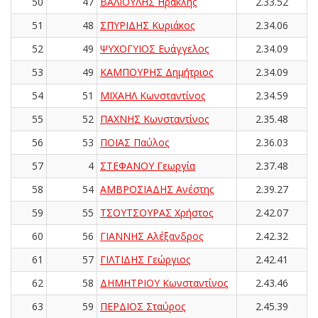
50
47
ΒΑΛΙΟΥΛΗΣ Ηρακλής
2.33.52
51
48
ΣΠΥΡΙΔΗΣ Κυριάκος
2.34.06
52
49
ΨΥΧΟΓΥΙΟΣ Ευάγγελος
2.34.09
53
49
ΚΑΜΠΟΥΡΗΣ Δημήτριος
2.34.09
54
51
ΜΙΧΑΗΛ Κωνσταντίνος
2.34.59
55
52
ΠΑΧΝΗΣ Κωνσταντίνος
2.35.48
56
53
ΠΟΪΑΣ Παύλος
2.36.03
57
4
ΣΤΕΦΑΝΟΥ Γεωργία
2.37.48
58
54
ΑΜΒΡΟΣΙΑΔΗΣ Ανέστης
2.39.27
59
55
ΤΣΟΥΤΣΟΥΡΑΣ Χρήστος
2.42.07
60
56
ΓΙΑΝΝΗΣ Αλέξανδρος
2.42.32
61
57
ΓΙΛΤΙΔΗΣ Γεώργιος
2.42.41
62
58
ΔΗΜΗΤΡΙΟΥ Κωνσταντίνος
2.43.46
63
59
ΠΕΡΔΙΟΣ Σταύρος
2.45.39