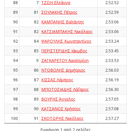
88
7
ΤΖΩΗ Ελεάννα
2.52.52
89
81
ΣΟΥΛΑΚΗΣ Πέτρος
2.52.59
90
82
ΚΑΜΠΑΝΗΣ Βαλάντης
2.53.06
91
82
ΚΑΤΣΙΑΜΠΑΚΗΣ Νικόλαος
2.53.06
92
84
ΨΑΡΟΥΛΗΣ Κωνσταντίνος
2.53.24
93
85
ΠΕΡΙΣΤΕΡΙΔΗΣ Ιάκωβος
2.53.45
94
9
ΖΑΓΚΑΡΕΤΟΥ Αικατερίνη
2.53.53
95
86
ΝΤΟΒΟΛΗΣ Δημήτριος
2.56.03
96
87
ΚΙΣΣΑΣ Λάμπρος
2.56.19
97
88
ΜΠΟΤΟΣΙΑΔΗΣ Λάζαρος
2.56.30
98
89
ΒΟΥΡΗΣ Άγγελος
2.57.05
99
90
ΚΑΤΣΑΝΟΣ Χρήστος
2.57.08
100
91
ΣΚΟΤΩΡΗΣ Νικόλαος
2.57.27
Εμφάνιση 1 από 2 σελίδες