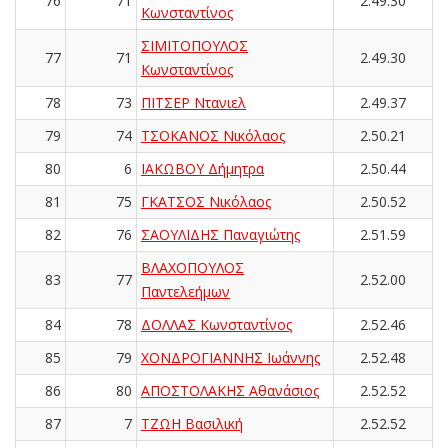
76
71
2.49.30
Κωνσταντίνος
ΣΙΜΙΤΟΠΟΥΛΟΣ
77
71
2.49.30
Κωνσταντίνος
78
73
ΠΙΤΣΕΡ Ντανιελ
2.49.37
79
74
ΤΣΟΚΑΝΟΣ Νικόλαος
2.50.21
80
6
ΙΑΚΩΒΟΥ Δήμητρα
2.50.44
81
75
ΓΚΑΤΣΟΣ Νικόλαος
2.50.52
82
76
ΣΑΟΥΛΙΔΗΣ Παναγιώτης
2.51.59
ΒΛΑΧΟΠΟΥΛΟΣ
83
77
2.52.00
Παντελεήμων
84
78
ΔΟΛΛΑΣ Κωνσταντίνος
2.52.46
85
79
ΧΟΝΔΡΟΓΙΑΝΝΗΣ Ιωάννης
2.52.48
86
80
ΑΠΟΣΤΟΛΑΚΗΣ Αθανάσιος
2.52.52
87
7
ΤΖΩΗ Βασιλική
2.52.52