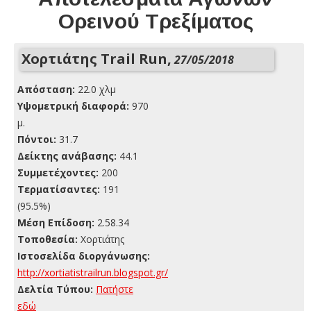
Ορεινού Τρεξίματος
Χορτιάτης Trail Run,
27/05/2018
Απόσταση:
22.0 χλμ
Yψομετρική διαφορά:
970
μ.
Πόντοι:
31.7
Δείκτης ανάβασης:
44.1
Συμμετέχοντες:
200
Τερματίσαντες:
191
(95.5%)
Μέση Επίδοση:
2.58.34
Τοποθεσία:
Χορτιάτης
Ιστοσελίδα διοργάνωσης:
http://xortiatistrailrun.blogspot.gr/
Δελτία Τύπου:
Πατήστε
εδώ