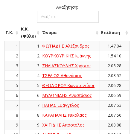
Αναζήτηση:
Κ.Κ.
Γ.Κ.
Όνομα
Επίδοση
(Φύλο)
1
1
ΦΩΤΙΑΔΗΣ Αλέξανδρος
1.47.04
2
2
ΚΟΥΡΚΟΥΡΙΚΗΣ Ιωάννης
1.54.10
3
3
ΖΗΛΙΑΣΚΟΥΔΗΣ Χρήστος
2.03.28
4
4
ΤΣΕΛΙΟΣ Αθανάσιος
2.03.52
5
5
ΘΕΟΔΩΡΟΥ Κωνσταντίνος
2.06.28
6
6
ΜΥΛΩΝΙΔΗΣ Αναστάσιος
2.06.59
7
7
ΠΑΠΑΣ Ευάγγελος
2.07.53
8
8
ΚΑΡΑΠΑΛΗΣ Νικόλαος
2.07.56
9
9
ΧΑΪΤΙΔΗΣ Απόστολος
2.08.08