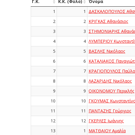
Γ.Κ.
Κ.Κ. (Φύλο)
Όνομα
1
1
ΔΑΣΚΑΛΟΠΟΥΛΟΣ Αθαν
2
2
ΚΡΙΓΚΑΣ Αθανάσιος
3
3
ΣΤΗΜΟΝΙΑΡΗΣ Αθανάσ
4
4
ΛΥΜΠΕΡΙΟΥ Κωνσταντί
5
5
ΒΑΣΛΗΣ Νικόλαος
6
6
ΚΑΤΑΛΙΑΚΟΣ Παναγιώτ
7
7
ΚΡΑΓΙΟΠΟΥΛΟΣ Παύλο
8
8
ΛΑΖΑΡΙΔΗΣ Νικόλαος
9
9
ΟΙΚΟΝΟΜΟΥ Περικλής
10
10
ΓΚΟΥΜΑΣ Κωνσταντίν
11
11
ΠΑΝΤΑΖΗΣ Γεώργιος
12
12
ΓΚΕΡΛΕΣ Ιωάννης
13
1
ΜΑΤΘΑΙΟΥ Αμαλία