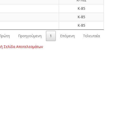
Κ-85
Κ-85
Κ-85
Πρώτη
Προηγούμενη
1
Επόμενη
Τελευταία
κή Σελίδα Αποτελεσμάτων