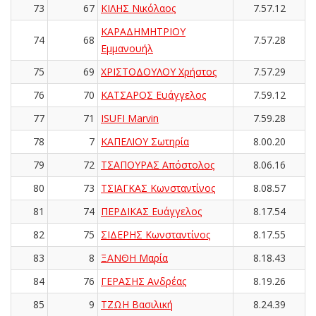
73
67
ΚΙΛΗΣ Νικόλαος
7.57.12
ΚΑΡΑΔΗΜΗΤΡΙΟΥ
74
68
7.57.28
Εμμανουήλ
75
69
ΧΡΙΣΤΟΔΟΥΛΟΥ Χρήστος
7.57.29
76
70
ΚΑΤΣΑΡΟΣ Ευάγγελος
7.59.12
77
71
ISUFI Marvin
7.59.28
78
7
ΚΑΠΕΛΙΟΥ Σωτηρία
8.00.20
79
72
ΤΣΑΠΟΥΡΑΣ Απόστολος
8.06.16
80
73
ΤΣΙΑΓΚΑΣ Κωνσταντίνος
8.08.57
81
74
ΠΕΡΔΙΚΑΣ Ευάγγελος
8.17.54
82
75
ΣΙΔΕΡΗΣ Κωνσταντίνος
8.17.55
83
8
ΞΑΝΘΗ Μαρία
8.18.43
84
76
ΓΕΡΑΣΗΣ Ανδρέας
8.19.26
85
9
ΤΖΩΗ Βασιλική
8.24.39