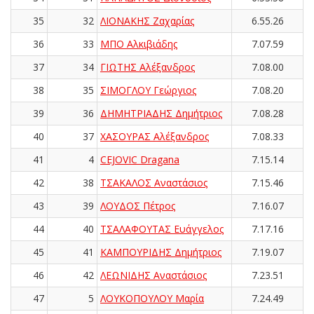
35
32
ΛΙΟΝΑΚΗΣ Ζαχαρίας
6.55.26
36
33
ΜΠΟ Αλκιβιάδης
7.07.59
37
34
ΓΙΩΤΗΣ Αλέξανδρος
7.08.00
38
35
ΣΙΜΟΓΛΟΥ Γεώργιος
7.08.20
39
36
ΔΗΜΗΤΡΙΑΔΗΣ Δημήτριος
7.08.28
40
37
ΧΑΣΟΥΡΑΣ Αλέξανδρος
7.08.33
41
4
CEJOVIC Dragana
7.15.14
42
38
ΤΣΑΚΑΛΟΣ Αναστάσιος
7.15.46
43
39
ΛΟΥΔΟΣ Πέτρος
7.16.07
44
40
ΤΣΑΛΑΦΟΥΤΑΣ Ευάγγελος
7.17.16
45
41
ΚΑΜΠΟΥΡΙΔΗΣ Δημήτριος
7.19.07
46
42
ΛΕΩΝΙΔΗΣ Αναστάσιος
7.23.51
47
5
ΛΟΥΚΟΠΟΥΛΟΥ Μαρία
7.24.49