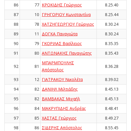
86
77
ΚΡΟΚΙΔΗΣ Γεώργιος
8.25.40
87
10
ΓΡΗΓΟΡΙΟΥ Κωνσταντίνα
8.25.44
88
78
ΧΑΤΖΗΓΕΩΡΓΙΟΥ Γεώργιος
8.30.24
89
11
ΔΟΓΚΑ Παναγιώτα
8.30.24
90
79
ΓΚΟΡΙΛΑΣ Βασίλειος
8.35.35
91
80
ΑΝΤΩΝΑΚΗΣ Παναγιώτης
8.35.43
ΜΠΑΡΜΠΟΥΛΗΣ
92
81
8.36.28
Απόστολος
93
12
ΓΙΑΤΡΑΚΟΥ Νικολέτα
8.39.02
94
82
ΔΑΝΙΗΛ Μιλτιάδης
8.45.13
95
82
ΒΑΜΒΑΚΑΣ Μιχαήλ
8.45.13
96
84
ΜΑΚΡΥΠΙΔΗΣ Ανδρέας
8.48.41
97
85
ΧΑΣΤΑΣ Γεώργιος
8.49.27
98
86
ΣΙΔΕΡΗΣ Απόστολος
8.55.45