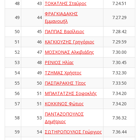
48
43
ΤΟΚΑΤΛΗΣ Σταύρος
7.24.51
ΦΡΑΓΚΙΑΔΑΚΗΣ
49
44
7.27.29
Εμμανουήλ
50
45
ΠΑΠΠΑΣ Βασίλειος
7.28.42
51
46
ΚΑΓΚΙΟΥΖΗΣ Γρηγόριος
7.29.59
52
47
ΜΟΣΧΟΝΑΣ Αλκιβιάδης
7.30.00
53
48
ΡΕΝΙΟΣ Ηλίας
7.30.45
54
49
ΤΖΗΜΑΣ Χρήστος
7.32.30
55
50
ΠΑΣΠΑΡΑΚΗΣ Τίτος
7.33.50
56
51
ΜΠΑΛΤΑΤΖΗΣ Σοφοκλής
7.34.20
57
51
ΚΟΚΚΙΝΟΣ Φώτιος
7.34.20
ΠΑΝΤΑΖΟΠΟΥΛΟΣ
58
53
7.36.32
Δημήτριος
59
54
ΣΩΤΗΡΟΠΟΥΛΟΣ Γεώργιος
7.36.44