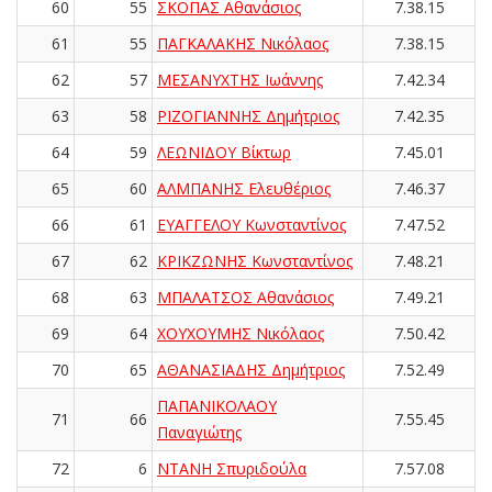
60
55
ΣΚΟΠΑΣ Αθανάσιος
7.38.15
61
55
ΠΑΓΚΑΛΑΚΗΣ Νικόλαος
7.38.15
62
57
ΜΕΣΑΝΥΧΤΗΣ Ιωάννης
7.42.34
63
58
ΡΙΖΟΓΙΑΝΝΗΣ Δημήτριος
7.42.35
64
59
ΛΕΩΝΙΔΟΥ Βίκτωρ
7.45.01
65
60
ΑΛΜΠΑΝΗΣ Ελευθέριος
7.46.37
66
61
ΕΥΑΓΓΕΛΟΥ Κωνσταντίνος
7.47.52
67
62
ΚΡΙΚΖΩΝΗΣ Κωνσταντίνος
7.48.21
68
63
ΜΠΑΛΑΤΣΟΣ Αθανάσιος
7.49.21
69
64
ΧΟΥΧΟΥΜΗΣ Νικόλαος
7.50.42
70
65
ΑΘΑΝΑΣΙΑΔΗΣ Δημήτριος
7.52.49
ΠΑΠΑΝΙΚΟΛΑΟΥ
71
66
7.55.45
Παναγιώτης
72
6
ΝΤΑΝΗ Σπυριδούλα
7.57.08