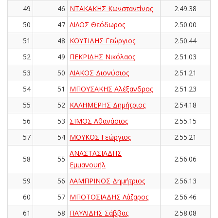
49
46
ΝΤΑΚΑΚΗΣ Κωνσταντίνος
2.49.38
50
47
ΛΙΛΟΣ Θεόδωρος
2.50.00
51
48
ΚΟΥΤΙΔΗΣ Γεώργιος
2.50.44
52
49
ΠΕΚΡΙΔΗΣ Νικόλαος
2.51.03
53
50
ΛΙΑΚΟΣ Διονύσιος
2.51.21
54
51
ΜΠΟΥΣΑΚΗΣ Αλέξανδρος
2.51.23
55
52
ΚΑΛΗΜΕΡΗΣ Δημήτριος
2.54.18
56
53
ΣΙΜΟΣ Αθανάσιος
2.55.15
57
54
ΜΟΥΚΟΣ Γεώργιος
2.55.21
ΑΝΑΣΤΑΣΙΑΔΗΣ
58
55
2.56.06
Εμμανουήλ
59
56
ΛΑΜΠΡΙΝΟΣ Δημήτριος
2.56.13
60
57
ΜΠΟΤΟΣΙΑΔΗΣ Λάζαρος
2.56.46
61
58
ΠΑΥΛΙΔΗΣ Σάββας
2.58.08