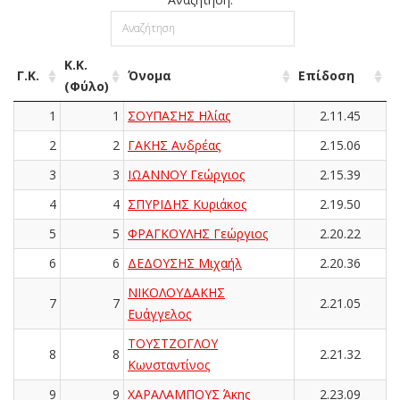
Κ.Κ.
Γ.Κ.
Όνομα
Επίδοση
(Φύλο)
1
1
ΣΟΥΠΑΣΗΣ Ηλίας
2.11.45
2
2
ΓΑΚΗΣ Ανδρέας
2.15.06
3
3
ΙΩΑΝΝΟΥ Γεώργιος
2.15.39
4
4
ΣΠΥΡΙΔΗΣ Κυριάκος
2.19.50
5
5
ΦΡΑΓΚΟΥΛΗΣ Γεώργιος
2.20.22
6
6
ΔΕΔΟΥΣΗΣ Μιχαήλ
2.20.36
ΝΙΚΟΛΟΥΔΑΚΗΣ
7
7
2.21.05
Ευάγγελος
ΤΟΥΣΤΖΟΓΛΟΥ
8
8
2.21.32
Κωνσταντίνος
9
9
ΧΑΡΑΛΑΜΠΟΥΣ Άκης
2.23.09