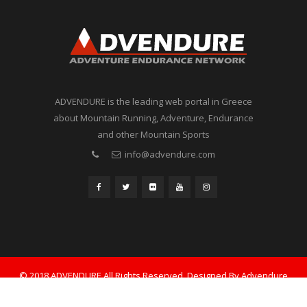
ADVENDURE is the leading web portal in Greece
about Mountain Running, Adventure, Endurance
and other Mountain Sports
info@advendure.com
© 2018 ADVENDURE All Rights Reserved. Designed By Advendure
Καλεντάρι
Δελτία Τύπου
Βιβλία
Διάφορα
English