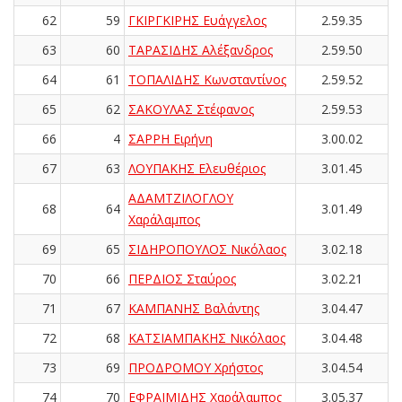
62
59
ΓΚΙΡΓΚΙΡΗΣ Ευάγγελος
2.59.35
63
60
ΤΑΡΑΣΙΔΗΣ Αλέξανδρος
2.59.50
64
61
ΤΟΠΑΛΙΔΗΣ Κωνσταντίνος
2.59.52
65
62
ΣΑΚΟΥΛΑΣ Στέφανος
2.59.53
66
4
ΣΑΡΡΗ Ειρήνη
3.00.02
67
63
ΛΟΥΠΑΚΗΣ Ελευθέριος
3.01.45
ΑΔΑΜΤΖΙΛΟΓΛΟΥ
68
64
3.01.49
Χαράλαμπος
69
65
ΣΙΔΗΡΟΠΟΥΛΟΣ Νικόλαος
3.02.18
70
66
ΠΕΡΔΙΟΣ Σταύρος
3.02.21
71
67
ΚΑΜΠΑΝΗΣ Βαλάντης
3.04.47
72
68
ΚΑΤΣΙΑΜΠΑΚΗΣ Νικόλαος
3.04.48
73
69
ΠΡΟΔΡΟΜΟΥ Χρήστος
3.04.54
74
70
ΕΦΡΑΙΜΙΔΗΣ Χαράλαμπος
3.05.37