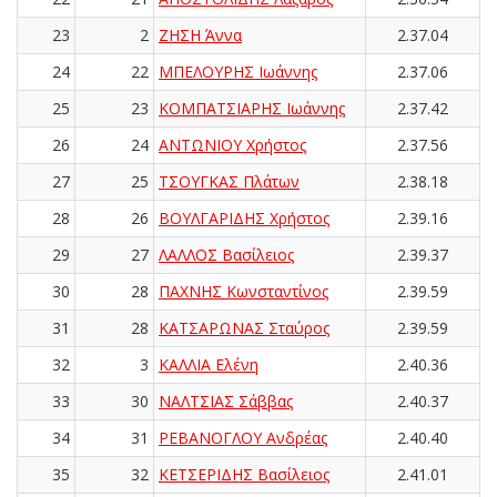
23
2
ΖΗΣΗ Άννα
2.37.04
24
22
ΜΠΕΛΟΥΡΗΣ Ιωάννης
2.37.06
25
23
ΚΟΜΠΑΤΣΙΑΡΗΣ Ιωάννης
2.37.42
26
24
ΑΝΤΩΝΙΟΥ Χρήστος
2.37.56
27
25
ΤΣΟΥΓΚΑΣ Πλάτων
2.38.18
28
26
ΒΟΥΛΓΑΡΙΔΗΣ Χρήστος
2.39.16
29
27
ΛΑΛΛΟΣ Βασίλειος
2.39.37
30
28
ΠΑΧΝΗΣ Κωνσταντίνος
2.39.59
31
28
ΚΑΤΣΑΡΩΝΑΣ Σταύρος
2.39.59
32
3
ΚΑΛΛΙΑ Ελένη
2.40.36
33
30
ΝΑΛΤΣΙΑΣ Σάββας
2.40.37
34
31
ΡΕΒΑΝΟΓΛΟΥ Ανδρέας
2.40.40
35
32
ΚΕΤΣΕΡΙΔΗΣ Βασίλειος
2.41.01