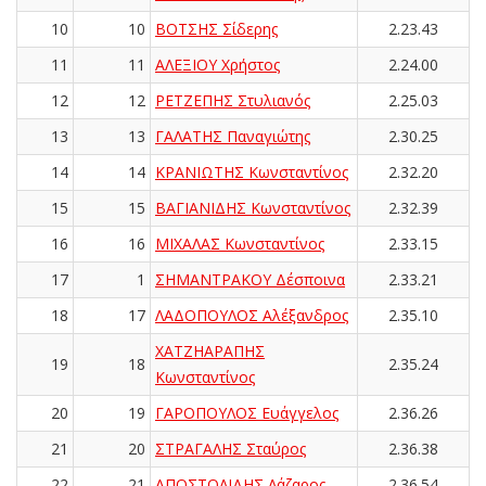
10
10
ΒΟΤΣΗΣ Σίδερης
2.23.43
11
11
ΑΛΕΞΙΟΥ Χρήστος
2.24.00
12
12
ΡΕΤΖΕΠΗΣ Στυλιανός
2.25.03
13
13
ΓΑΛΑΤΗΣ Παναγιώτης
2.30.25
14
14
ΚΡΑΝΙΩΤΗΣ Κωνσταντίνος
2.32.20
15
15
ΒΑΓΙΑΝΙΔΗΣ Κωνσταντίνος
2.32.39
16
16
ΜΙΧΑΛΑΣ Κωνσταντίνος
2.33.15
17
1
ΣΗΜΑΝΤΡΑΚΟΥ Δέσποινα
2.33.21
18
17
ΛΑΔΟΠΟΥΛΟΣ Αλέξανδρος
2.35.10
ΧΑΤΖΗΑΡΑΠΗΣ
19
18
2.35.24
Κωνσταντίνος
20
19
ΓΑΡΟΠΟΥΛΟΣ Ευάγγελος
2.36.26
21
20
ΣΤΡΑΓΑΛΗΣ Σταύρος
2.36.38
22
21
ΑΠΟΣΤΟΛΙΔΗΣ Λάζαρος
2.36.54