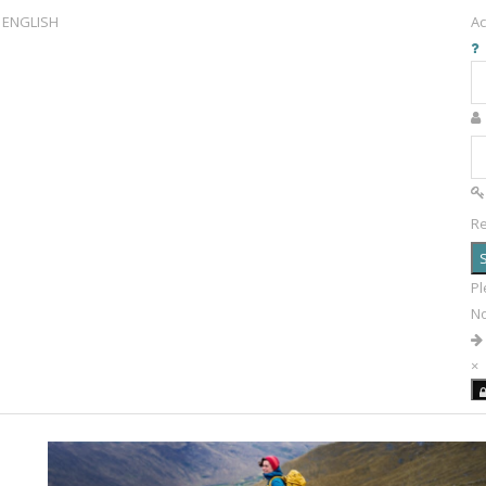
ENGLISH
Ac
R
S
Pl
N
×