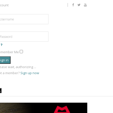
count
emember Me
ign in
ease wait, authorizing ...
ot a member?
Sign up now