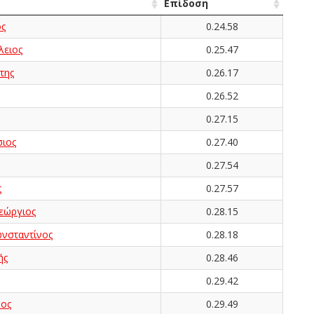
Επίδοση
ς
0.24.58
ειος
0.25.47
της
0.26.17
0.26.52
0.27.15
ιος
0.27.40
0.27.54
ς
0.27.57
εώργιος
0.28.15
σταντίνος
0.28.18
ής
0.28.46
0.29.42
ος
0.29.49