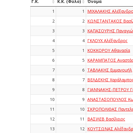
Γ.Κ.
Κ.Κ. (Φύλο)
Όνομα
1
1
ΜΙΧΑΛΑΚΗΣ Αλέξανδρο
2
2
ΚΩΝΣΤΑΝΤΑΚΟΣ Βασίλ
3
3
ΚΑΠΑΣΟΥΡΗΣ Παναγιώ
4
4
ΓΚΛΟΥΧ Αλέξανδρος
5
1
ΚΟΚΚΟΡΟΥ Αθανασία
6
5
ΚΑΡΑΜΠΑΤΟΣ Αναστάσ
7
6
ΤΑΒΛΑΚΗΣ Εμμανουήλ
8
7
ΒΕΛΔΕΚΗΣ Χαράλαμπο
9
8
ΓΙΑΝΝΑΚΗΣ-ΠΕΤΡΟΥ Γ
10
9
ΑΝΑΣΤΑΣΟΠΟΥΛΟΣ Κων
11
10
ΣΚΡΟΠΟΛΙΘΑΣ Παντελ
12
11
ΒΑΣΙΛΕΒ Βασίλειος
13
12
ΚΟΥΤΣΩΝΑΣ Αλέξανδρ