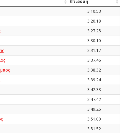
Επίδοση
3.10.53
3.20.18
ς
3.27.25
3.30.10
ής
3.31.17
ιος
3.37.46
αμπος
3.38.32
ν
3.39.24
3.42.33
3.47.42
3.49.26
ος
3.51.00
3.51.52