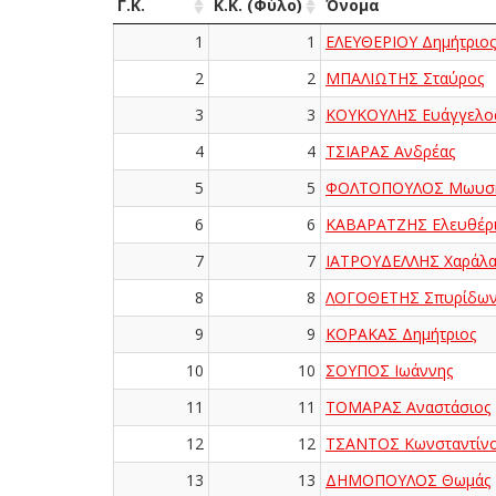
Γ.Κ.
Κ.Κ. (Φύλο)
Όνομα
1
1
ΕΛΕΥΘΕΡΙΟΥ Δημήτριος
2
2
ΜΠΑΛΙΩΤΗΣ Σταύρος
3
3
ΚΟΥΚΟΥΛΗΣ Ευάγγελο
4
4
ΤΣΙΑΡΑΣ Ανδρέας
5
5
ΦΟΛΤΟΠΟΥΛΟΣ Μωυσ
6
6
ΚΑΒΑΡΑΤΖΗΣ Ελευθέρ
7
7
ΙΑΤΡΟΥΔΕΛΛΗΣ Χαράλ
8
8
ΛΟΓΟΘΕΤΗΣ Σπυρίδω
9
9
ΚΟΡΑΚΑΣ Δημήτριος
10
10
ΣΟΥΠΟΣ Ιωάννης
11
11
ΤΟΜΑΡΑΣ Αναστάσιος
12
12
ΤΣΑΝΤΟΣ Κωνσταντίν
13
13
ΔΗΜΟΠΟΥΛΟΣ Θωμάς