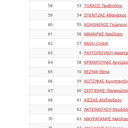
58
53
ΤΟΚΚΟΣ Πραξιτέλης
59
54
ΣΠΕΝΤΖΑΣ Αθανάσιος
60
55
ΚΟΛΟΝΕΛΟΣ Γεώργιος
61
56
ΜΑΧΑΙΡΑΣ Νικόλαος
62
57
RADU Costel
63
9
ΡΑΥΤΟΠΟΥΛΟΥ Αικατερ
64
58
ΚΡΙΘΑΡΟΥΛΑΣ Αργύριο
65
10
REZNIK Elena
66
59
ΚΟΤΣΙΦΑΣ Κωνσταντίν
67
60
ΣΕΡΓΙΕΚΗΣ Παναγιώτη
68
61
ΚΙΣΣΑΣ Αλέξανδρος
69
62
ΛΑΤΣΙΝΟΓΛΟΥ Θεοδόσ
70
63
ΜΑΥΡΑΓΑΝΗΣ Νικόλαο