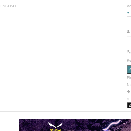
ENGLISH
Ac
R
S
Pl
N
×