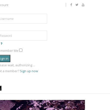
count
emember Me
ign in
ease wait, authorizing ...
ot a member?
Sign up now