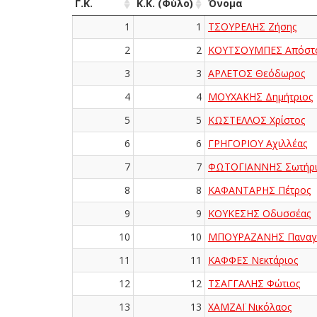
Γ.Κ.
Κ.Κ. (Φύλο)
Όνομα
1
1
ΤΣΟΥΡΕΛΗΣ Ζήσης
2
2
ΚΟΥΤΣΟΥΜΠΕΣ Απόστ
3
3
ΑΡΛΕΤΟΣ Θεόδωρος
4
4
ΜΟΥΧΑΚΗΣ Δημήτριος
5
5
ΚΩΣΤΕΛΛΟΣ Χρίστος
6
6
ΓΡΗΓΟΡΙΟΥ Αχιλλέας
7
7
ΦΩΤΟΓΙΑΝΝΗΣ Σωτήρι
8
8
ΚΑΦΑΝΤΑΡΗΣ Πέτρος
9
9
ΚΟΥΚΕΣΗΣ Οδυσσέας
10
10
ΜΠΟΥΡΑΖΑΝΗΣ Παναγι
11
11
ΚΑΦΦΕΣ Νεκτάριος
12
12
ΤΣΑΓΓΑΛΗΣ Φώτιος
13
13
ΧΑΜΖΑΪ Νικόλαος