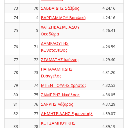
73
70
ΣΑΒΒΑΪΔΗΣ Σάββας
4.24.16
74
4
ΒΑΡΓΙΑΜΙΔΟΥ Βασιλική
4.24.16
ΧΑΤΖΗΒΑΣΙΛΕΙΑΔΟΥ
75
5
4.26.41
Θεοδώρα
ΔΑΜΚΑΟΥΤΗΣ
76
71
4.26.59
Κωνσταντίνος
77
72
ΣΤΑΜΑΤΗΣ Ιωάννης
4.29.40
ΠΑΠΑΛΑΜΠΙΔΗΣ
78
73
4.31.20
Ευάγγελος
79
74
ΜΠΕΝΤΙΟΥΛΗΣ Χρήστος
4.32.53
80
75
ΣΑΜΠΡΗΣ Νικόλαος
4.36.05
81
76
ΣΑΡΡΗΣ Λάζαρος
4.37.29
82
77
ΔΗΜΗΤΡΙΑΔΗΣ Εμμανουήλ
4.39.07
ΚΟΤΖΑΜΠΟΥΪΚΗΣ
83
78
4.39.19