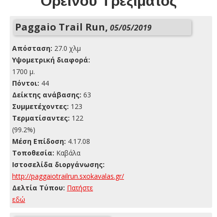
Ορεινού Τρεξίματος
Paggaio Trail Run,
05/05/2019
Απόσταση:
27.0 χλμ
Yψομετρική διαφορά:
1700 μ.
Πόντοι:
44
Δείκτης ανάβασης:
63
Συμμετέχοντες:
123
Τερματίσαντες:
122
(99.2%)
Μέση Επίδοση:
4.17.08
Τοποθεσία:
Καβάλα
Ιστοσελίδα διοργάνωσης:
http://paggaiotrailrun.sxokavalas.gr/
Δελτία Τύπου:
Πατήστε
εδώ