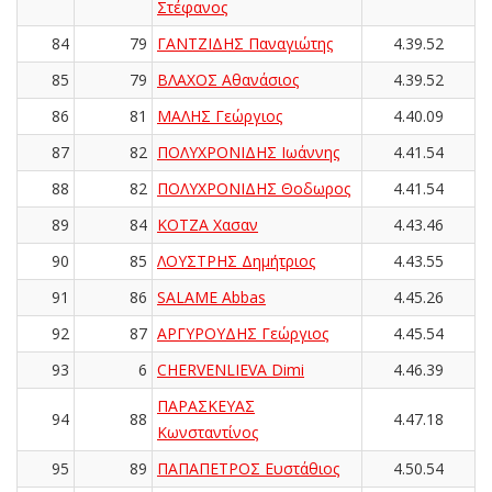
Στέφανος
84
79
ΓΑΝΤΖΙΔΗΣ Παναγιώτης
4.39.52
85
79
ΒΛΑΧΟΣ Αθανάσιος
4.39.52
86
81
ΜΑΛΗΣ Γεώργιος
4.40.09
87
82
ΠΟΛΥΧΡΟΝΙΔΗΣ Ιωάννης
4.41.54
88
82
ΠΟΛΥΧΡΟΝΙΔΗΣ Θοδωρος
4.41.54
89
84
ΚΟΤΖΑ Χασαν
4.43.46
90
85
ΛΟΥΣΤΡΗΣ Δημήτριος
4.43.55
91
86
SALAME Abbas
4.45.26
92
87
ΑΡΓΥΡΟΥΔΗΣ Γεώργιος
4.45.54
93
6
CHERVENLIEVA Dimi
4.46.39
ΠΑΡΑΣΚΕΥΑΣ
94
88
4.47.18
Κωνσταντίνος
95
89
ΠΑΠΑΠΕΤΡΟΣ Ευστάθιος
4.50.54