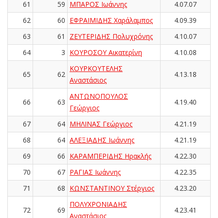
61
59
ΜΠΑΡΟΣ Ιωάννης
4.07.07
62
60
ΕΦΡΑΙΜΙΔΗΣ Χαράλαμπος
4.09.39
63
61
ΖΕΥΤΕΡΙΔΗΣ Πολυχρόνης
4.10.07
64
3
ΚΟΥΡΟΣΟΥ Αικατερίνη
4.10.08
ΚΟΥΡΚΟΥΤΕΛΗΣ
65
62
4.13.18
Αναστάσιος
ΑΝΤΩΝΟΠΟΥΛΟΣ
66
63
4.19.40
Γεώργιος
67
64
ΜΗΛΙΝΑΣ Γεώργιος
4.21.19
68
64
ΑΛΕΞΙΑΔΗΣ Ιωάννης
4.21.19
69
66
ΚΑΡΑΜΠΕΡΙΔΗΣ Ηρακλής
4.22.30
70
67
ΡΑΓΙΑΣ Ιωάννης
4.22.35
71
68
ΚΩΝΣΤΑΝΤΙΝΟΥ Στέργιος
4.23.20
ΠΟΛΥΧΡΟΝΙΑΔΗΣ
72
69
4.23.41
Αναστάσιος