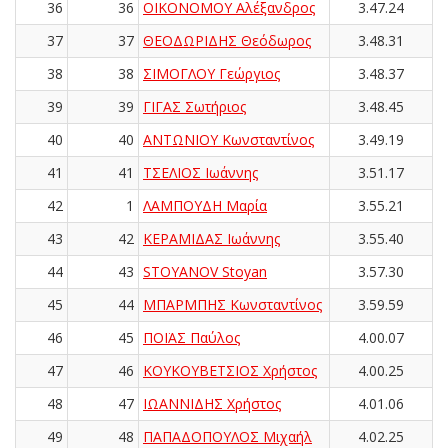
36
36
ΟΙΚΟΝΟΜΟΥ Αλέξανδρος
3.47.24
37
37
ΘΕΟΔΩΡΙΔΗΣ Θεόδωρος
3.48.31
38
38
ΣΙΜΟΓΛΟΥ Γεώργιος
3.48.37
39
39
ΓΙΓΑΣ Σωτήριος
3.48.45
40
40
ΑΝΤΩΝΙΟΥ Κωνσταντίνος
3.49.19
41
41
ΤΣΕΛΙΟΣ Ιωάννης
3.51.17
42
1
ΛΑΜΠΟΥΔΗ Μαρία
3.55.21
43
42
ΚΕΡΑΜΙΔΑΣ Ιωάννης
3.55.40
44
43
STOYANOV Stoyan
3.57.30
45
44
ΜΠΑΡΜΠΗΣ Κωνσταντίνος
3.59.59
46
45
ΠΟΪΑΣ Παύλος
4.00.07
47
46
ΚΟΥΚΟΥΒΕΤΣΙΟΣ Χρήστος
4.00.25
48
47
ΙΩΑΝΝΙΔΗΣ Χρήστος
4.01.06
49
48
ΠΑΠΑΔΟΠΟΥΛΟΣ Μιχαήλ
4.02.25