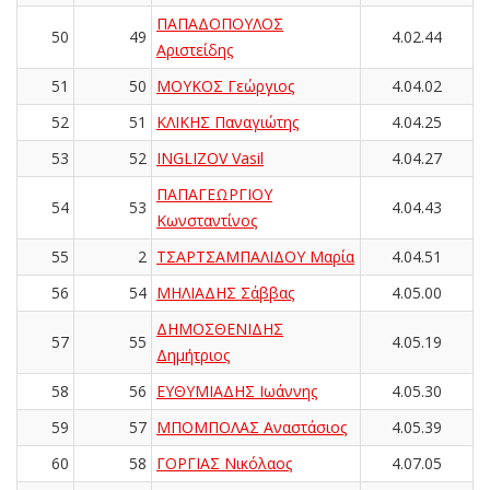
ΠΑΠΑΔΟΠΟΥΛΟΣ
50
49
4.02.44
Αριστείδης
51
50
ΜΟΥΚΟΣ Γεώργιος
4.04.02
52
51
ΚΛΙΚΗΣ Παναγιώτης
4.04.25
53
52
INGLIZOV Vasil
4.04.27
ΠΑΠΑΓΕΩΡΓΙΟΥ
54
53
4.04.43
Κωνσταντίνος
55
2
ΤΣΑΡΤΣΑΜΠΑΛΙΔΟΥ Μαρία
4.04.51
56
54
ΜΗΛΙΑΔΗΣ Σάββας
4.05.00
ΔΗΜΟΣΘΕΝΙΔΗΣ
57
55
4.05.19
Δημήτριος
58
56
ΕΥΘΥΜΙΑΔΗΣ Ιωάννης
4.05.30
59
57
ΜΠΟΜΠΟΛΑΣ Αναστάσιος
4.05.39
60
58
ΓΟΡΓΙΑΣ Νικόλαος
4.07.05