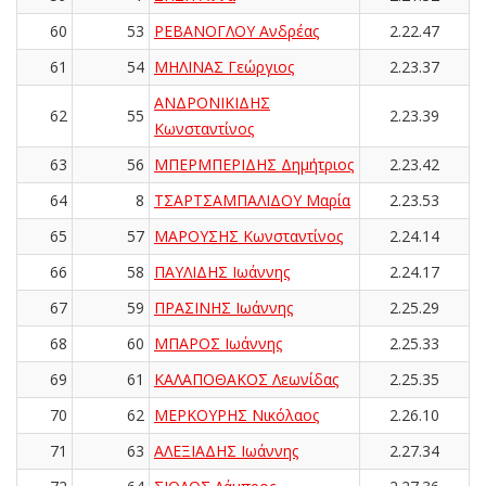
60
53
ΡΕΒΑΝΟΓΛΟΥ Ανδρέας
2.22.47
61
54
ΜΗΛΙΝΑΣ Γεώργιος
2.23.37
ΑΝΔΡΟΝΙΚΙΔΗΣ
62
55
2.23.39
Κωνσταντίνος
63
56
ΜΠΕΡΜΠΕΡΙΔΗΣ Δημήτριος
2.23.42
64
8
ΤΣΑΡΤΣΑΜΠΑΛΙΔΟΥ Μαρία
2.23.53
65
57
ΜΑΡΟΥΣΗΣ Κωνσταντίνος
2.24.14
66
58
ΠΑΥΛΙΔΗΣ Ιωάννης
2.24.17
67
59
ΠΡΑΣΙΝΗΣ Ιωάννης
2.25.29
68
60
ΜΠΑΡΟΣ Ιωάννης
2.25.33
69
61
ΚΑΛΑΠΟΘΑΚΟΣ Λεωνίδας
2.25.35
70
62
ΜΕΡΚΟΥΡΗΣ Νικόλαος
2.26.10
71
63
ΑΛΕΞΙΑΔΗΣ Ιωάννης
2.27.34