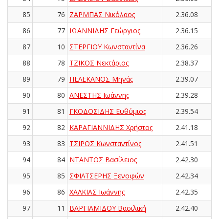
85
76
ΖΑΡΜΠΑΣ Νικόλαος
2.36.08
86
77
ΙΩΑΝΝΙΔΗΣ Γεώργιος
2.36.15
87
10
ΣΤΕΡΓΙΟΥ Κωνσταντίνα
2.36.26
88
78
ΤΖΙΚΟΣ Νεκτάριος
2.38.37
89
79
ΠΕΛΕΚΑΝΟΣ Μηνάς
2.39.07
90
80
ΑΝΕΣΤΗΣ Ιωάννης
2.39.28
91
81
ΓΚΟΔΟΣΙΔΗΣ Ευθύμιος
2.39.54
92
82
ΚΑΡΑΓΙΑΝΝΙΔΗΣ Χρήστος
2.41.18
93
83
ΤΣΙΡΟΣ Κωνσταντίνος
2.41.51
94
84
ΝΤΑΝΤΟΣ Βασίλειος
2.42.30
95
85
ΣΦΙΛΤΣΕΡΗΣ Ξενοφών
2.42.34
96
86
ΧΑΛΚΙΑΣ Ιωάννης
2.42.35
97
11
ΒΑΡΓΙΑΜΙΔΟΥ Βασιλική
2.42.40