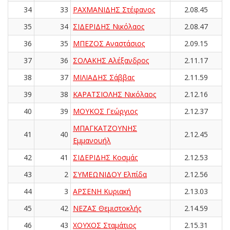
34
33
ΡΑΧΜΑΝΙΔΗΣ Στέφανος
2.08.45
35
34
ΣΙΔΕΡΙΔΗΣ Νικόλαος
2.08.47
36
35
ΜΠΕΖΟΣ Αναστάσιος
2.09.15
37
36
ΣΟΛΑΚΗΣ Αλέξανδρος
2.11.17
38
37
ΜΙΛΙΑΔΗΣ Σάββας
2.11.59
39
38
ΚΑΡΑΤΣΙΟΛΗΣ Νικόλαος
2.12.16
40
39
ΜΟΥΚΟΣ Γεώργιος
2.12.37
ΜΠΑΓΚΑΤΖΟΥΝΗΣ
41
40
2.12.45
Εμμανουήλ
42
41
ΣΙΔΕΡΙΔΗΣ Κοσμάς
2.12.53
43
2
ΣΥΜΕΩΝΙΔΟΥ Ελπίδα
2.12.56
44
3
ΑΡΣΕΝΗ Κυριακή
2.13.03
45
42
ΝΕΖΑΣ Θεμιστοκλής
2.14.59
46
43
ΧΟΥΧΟΣ Σταμάτιος
2.15.31