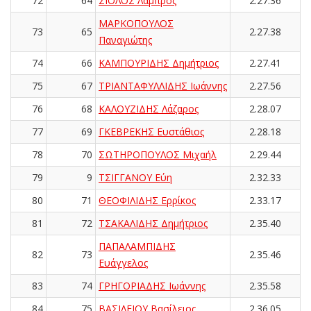
72
64
ΣΙΟΛΟΣ Λάμπρος
2.27.36
ΜΑΡΚΟΠΟΥΛΟΣ
73
65
2.27.38
Παναγιώτης
74
66
ΚΑΜΠΟΥΡΙΔΗΣ Δημήτριος
2.27.41
75
67
ΤΡΙΑΝΤΑΦΥΛΛΙΔΗΣ Ιωάννης
2.27.56
76
68
ΚΑΛΟΥΖΙΔΗΣ Λάζαρος
2.28.07
77
69
ΓΚΕΒΡΕΚΗΣ Ευστάθιος
2.28.18
78
70
ΣΩΤΗΡΟΠΟΥΛΟΣ Μιχαήλ
2.29.44
79
9
ΤΣΙΓΓΑΝΟΥ Εύη
2.32.33
80
71
ΘΕΟΦΙΛΙΔΗΣ Ερρίκος
2.33.17
81
72
ΤΣΑΚΑΛΙΔΗΣ Δημήτριος
2.35.40
ΠΑΠΑΛΑΜΠΙΔΗΣ
82
73
2.35.46
Ευάγγελος
83
74
ΓΡΗΓΟΡΙΑΔΗΣ Ιωάννης
2.35.58
84
75
ΒΑΣΙΛΕΙΟΥ Βασίλειος
2.36.05