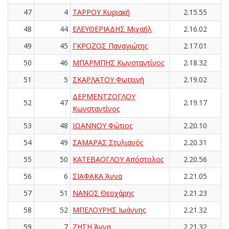
47
4
ΤΑΡΡΟΥ Κυριακή
2.15.55
48
44
ΕΛΕΥΘΕΡΙΑΔΗΣ Μιχαήλ
2.16.02
49
45
ΓΚΡΟΖΟΣ Παναγιώτης
2.17.01
50
46
ΜΠΑΡΜΠΗΣ Κωνσταντίνος
2.18.32
51
5
ΣΚΑΡΛΑΤΟΥ Φωτεινή
2.19.02
ΔΕΡΜΕΝΤΖΟΓΛΟΥ
52
47
2.19.17
Κωνσταντίνος
53
48
ΙΩΑΝΝΟΥ Φώτιος
2.20.10
54
49
ΣΑΜΑΡΑΣ Στυλιανός
2.20.31
55
50
ΚΑΤΕΒΑΟΓΛΟΥ Απόστολος
2.20.56
56
6
ΣΙΑΦΑΚΑ Άννα
2.21.05
57
51
ΝΑΝΟΣ Θεοχάρης
2.21.23
58
52
ΜΠΕΛΟΥΡΗΣ Ιωάννης
2.21.32
59
7
ΖΗΣΗ Άννα
2.21.32