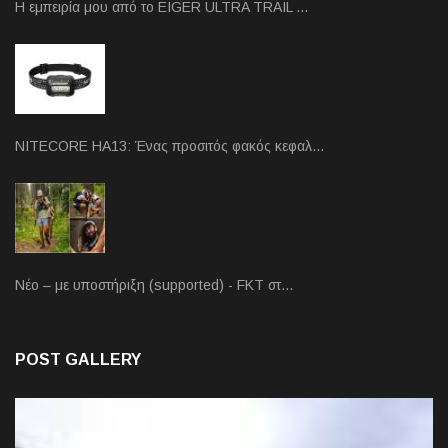
Η εμπειρία μου από το EIGER ULTRA TRAIL …
NITECORE HA13: Ένας προσιτός φακός κεφαλ…
Νέο – με υποστήριξη (supported) - FKT στ…
POST GALLERY