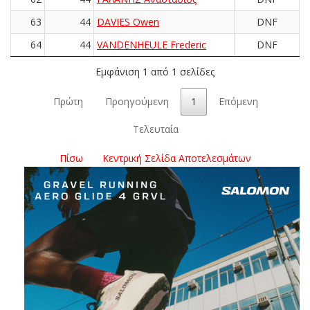
63
44
DAVIES Owen
DNF
64
44
VANDENHEULE Frederic
DNF
Εμφάνιση 1 από 1 σελίδες
Πρώτη
Προηγούμενη
1
Επόμενη
Τελευταία
Πίσω
Κεντρική Σελίδα Αποτελεσμάτων