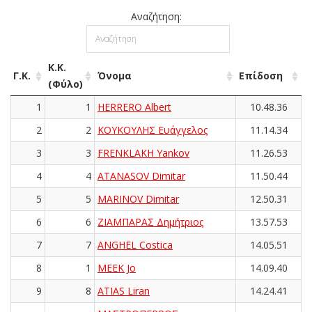
Αναζήτηση:
Κ.Κ.
Γ.Κ.
Όνομα
Επίδοση
(Φύλο)
1
1
HERRERO Albert
10.48.36
2
2
ΚΟΥΚΟΥΛΗΣ Ευάγγελος
11.14.34
3
3
FRENKLAKH Yankov
11.26.53
4
4
ATANASOV Dimitar
11.50.44
5
5
MARINOV Dimitar
12.50.31
6
6
ΖΙΑΜΠΑΡΑΣ Δημήτριος
13.57.53
7
7
ANGHEL Costica
14.05.51
8
1
MEEK Jo
14.09.40
9
8
ATIAS Liran
14.24.41