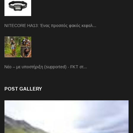
NITECORE HA13: Ένας προσιτός φακός κεφαλ…
Νέο – με υποστήριξη (supported) - FKT στ…
POST GALLERY