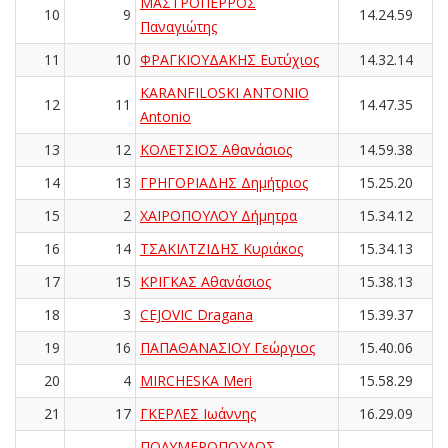
ΜΑΣΤΡΟΠΕΡΡΟΣ
10
9
14.24.59
Παναγιώτης
11
10
ΦΡΑΓΚΙΟΥΔΑΚΗΣ Ευτύχιος
14.32.14
KARANFILOSKI ANTONIO
12
11
14.47.35
Antonio
13
12
ΚΟΛΕΤΣΙΟΣ Αθανάσιος
14.59.38
14
13
ΓΡΗΓΟΡΙΑΔΗΣ Δημήτριος
15.25.20
15
2
ΧΑΙΡΟΠΟΥΛΟΥ Δήμητρα
15.34.12
16
14
ΤΣΑΚΙΛΤΖΙΔΗΣ Κυριάκος
15.34.13
17
15
ΚΡΙΓΚΑΣ Αθανάσιος
15.38.13
18
3
CEJOVIC Dragana
15.39.37
19
16
ΠΑΠΑΘΑΝΑΣΙΟΥ Γεώργιος
15.40.06
20
4
MIRCHESKA Meri
15.58.29
21
17
ΓΚΕΡΛΕΣ Ιωάννης
16.29.09
ΠΟΛΥΜΕΡΟΠΟΥΛΟΣ