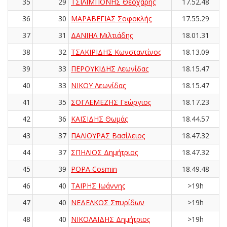
35
29
ΤΣΙΛΙΜΠΟΝΗΣ Θεοχάρης
17.52.48
36
30
ΜΑΡΑΒΕΓΙΑΣ Σοφοκλής
17.55.29
37
31
ΔΑΝΙΗΛ Μιλτιάδης
18.01.31
38
32
ΤΣΑΚΙΡΙΔΗΣ Κωνσταντίνος
18.13.09
39
33
ΠΕΡΟΥΚΙΔΗΣ Λεωνίδας
18.15.47
40
33
ΝΙΚΟΥ Λεωνίδας
18.15.47
41
35
ΣΟΓΛΕΜΕΖΗΣ Γεώργιος
18.17.23
42
36
ΚΑΪΣΙΔΗΣ Θωμάς
18.44.57
43
37
ΠΑΛΙΟΥΡΑΣ Βασίλειος
18.47.32
44
37
ΣΠΗΛΙΟΣ Δημήτριος
18.47.32
45
39
POPA Cosmin
18.49.48
46
40
ΤΑΪΡΗΣ Ιωάννης
>19h
47
40
ΝΕΔΕΛΚΟΣ Σπυρίδων
>19h
48
40
ΝΙΚΟΛΑΪΔΗΣ Δημήτριος
>19h