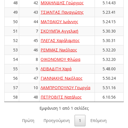
48
42
ΜΙΧΑΗΛΙΔΗΣ Γεώργιος
5.14.43
49
43
ΤΣΙΑΝΤΑΣ Παναγιώτης
5.23.41
50
44
ΜΑΤΘΑΙΟΥ Ιωάννης
5.24.15
51
7
ΣΚΟΥΜΠΑ Αγγελική
5.30.30
52
45
ΠΛΕΓΑΣ Χαράλαμπος
5.30.31
53
46
ΡΕΜΜΑΣ Νικόλαος
5.32.20
54
8
ΟΙΚΟΝΟΜΟΥ Φλώρα
5.32.20
55
9
ΛΕΙΒΑΔΙΤΗ Χαρά
5.48.00
56
47
ΓΙΑΝΝΑΚΗΣ Νικόλαος
5.50.24
57
10
ΛΑΜΠΡΟΠΟΥΛΟΥ Γεωργία
5.51.16
58
48
ΠΕΤΡΟΒΙΤΣ Νατάλιος
6.10.56
Εμφάνιση 1 από 1 σελίδες
Πρώτη
Προηγούμενη
1
Επόμενη