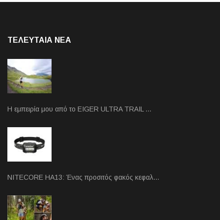
ΤΕΛΕΥΤΑΙΑ NEA
Η εμπειρία μου από το EIGER ULTRA TRAIL …
NITECORE HA13: Ένας προσιτός φακός κεφαλ…