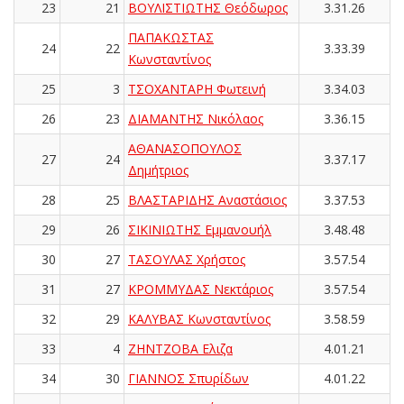
23
21
ΒΟΥΛΙΣΤΙΩΤΗΣ Θεόδωρος
3.31.26
ΠΑΠΑΚΩΣΤΑΣ
24
22
3.33.39
Κωνσταντίνος
25
3
ΤΣΟΧΑΝΤΑΡΗ Φωτεινή
3.34.03
26
23
ΔΙΑΜΑΝΤΗΣ Νικόλαος
3.36.15
ΑΘΑΝΑΣΟΠΟΥΛΟΣ
27
24
3.37.17
Δημήτριος
28
25
ΒΛΑΣΤΑΡΙΔΗΣ Αναστάσιος
3.37.53
29
26
ΣΙΚΙΝΙΩΤΗΣ Εμμανουήλ
3.48.48
30
27
ΤΑΣΟΥΛΑΣ Χρήστος
3.57.54
31
27
ΚΡΟΜΜΥΔΑΣ Νεκτάριος
3.57.54
32
29
ΚΑΛΥΒΑΣ Κωνσταντίνος
3.58.59
33
4
ΖΗΝΤΖΟΒΑ Ελιζα
4.01.21
34
30
ΓΙΑΝΝΟΣ Σπυρίδων
4.01.22