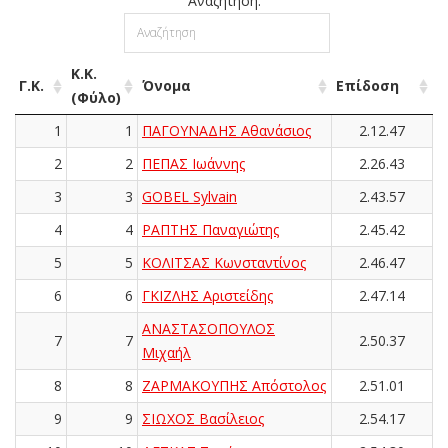
Αναζήτηση:
Κ.Κ.
Γ.Κ.
Όνομα
Επίδοση
(Φύλο)
1
1
ΠΑΓΟΥΝΑΔΗΣ Αθανάσιος
2.12.47
2
2
ΠΕΠΑΣ Ιωάννης
2.26.43
3
3
GOBEL Sylvain
2.43.57
4
4
ΡΑΠΤΗΣ Παναγιώτης
2.45.42
5
5
ΚΟΛΙΤΣΑΣ Κωνσταντίνος
2.46.47
6
6
ΓΚΙΖΛΗΣ Αριστείδης
2.47.14
ΑΝΑΣΤΑΣΟΠΟΥΛΟΣ
7
7
2.50.37
Μιχαήλ
8
8
ΖΑΡΜΑΚΟΥΠΗΣ Απόστολος
2.51.01
9
9
ΣΙΩΧΟΣ Βασίλειος
2.54.17