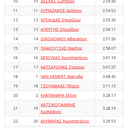
10
10
ΔΕΣΚΑΣ Σωτήριος
2.54.30
11
11
ΚΥΡΙΑΖΑΚΟΣ Χρήστος
2.54.52
12
12
ΚΡΟΚΙΔΑΣ Σπυρίδων
2.55.30
13
13
ΑΠΕΡΓΗΣ Σπυρίδων
2.56.11
14
14
ΟΙΚΟΝΟΜΟΥ Αθανάσιος
2.57.26
15
15
ΠΛΑΚΟΥΤΣΗΣ Νικήτας
2.58.07
16
16
ΜΠΟΥΚΑΣ Κωνσταντίνος
3.01.19
17
17
ΚΑΤΣΑΡΩΝΑΣ Σταύρος
3.07.25
18
1
VAN HEMERT Marcella
3.08.45
19
18
ΤΖΟΥΜΑΚΑΣ Πέτρος
3.11.15
20
2
ΚΛΑΠΑΝΑΡΑ Ελένη
3.28.17
ΚΑΤΣΙΚΟΓΙΑΝΝΗΣ
21
19
3.28.19
Ευστράτιος
22
20
ΑΛΥΜΑΡΑΣ Κωνσταντίνος
3.29.53