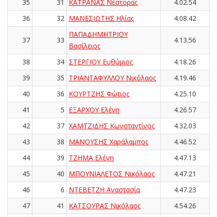
35
31
ΚΑΤΡΑΝΑΣ Νέστορας
4.02.54
36
32
ΜΑΝΕΣΙΩΤΗΣ Ηλίας
4.08.42
ΠΑΠΑΔΗΜΗΤΡΙΟΥ
37
33
4.13.56
Βασίλειος
38
34
ΣΤΕΡΓΙΟΥ Ευθύμιος
4.18.26
39
35
ΤΡΙΑΝΤΑΦΥΛΛΟΥ Νικόλαος
4.19.46
40
36
ΚΟΥΡΤΖΗΣ Φώτιος
4.25.10
41
5
ΕΞΑΡΧΟΥ Ελένη
4.26.57
42
37
ΧΑΜΤΖΙΔΗΣ Κωνσταντίνος
4.32.03
43
38
ΜΑΝΟΥΣΗΣ Χαράλαμπος
4.46.52
44
39
ΤΖΗΜΑ Ελένη
4.47.13
45
40
ΜΠΟΥΝΙΑΛΕΤΟΣ Νικόλαος
4.47.21
46
6
ΝΤΕΒΕΤΖΗ Αναστασία
4.47.23
47
41
ΚΑΤΣΟΥΡΑΣ Νικόλαος
4.54.26