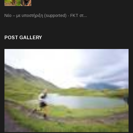
Νέο – με υποστήριξη (supported) - FKT στ…
POST GALLERY