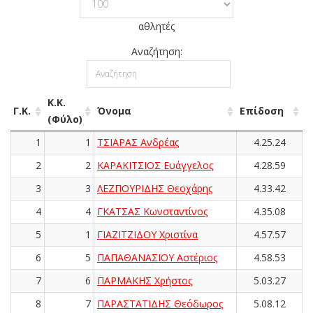
αθλητές
Αναζήτηση:
Κ.Κ.
Γ.Κ.
Όνομα
Επίδοση
(Φύλο)
1
1
ΤΣΙΑΡΑΣ Ανδρέας
4.25.24
2
2
ΚΑΡΑΚΙΤΣΙΟΣ Ευάγγελος
4.28.59
3
3
ΛΕΖΠΟΥΡΙΔΗΣ Θεοχάρης
4.33.42
4
4
ΓΚΑΤΣΑΣ Κωνσταντίνος
4.35.08
5
1
ΓΙΑΖΙΤΖΙΔΟΥ Χριστίνα
4.57.57
6
5
ΠΑΠΑΘΑΝΑΣΙΟΥ Αστέριος
4.58.53
7
6
ΠΑΡΜΑΚΗΣ Χρήστος
5.03.27
8
7
ΠΑΡΑΣΤΑΤΙΔΗΣ Θεόδωρος
5.08.12