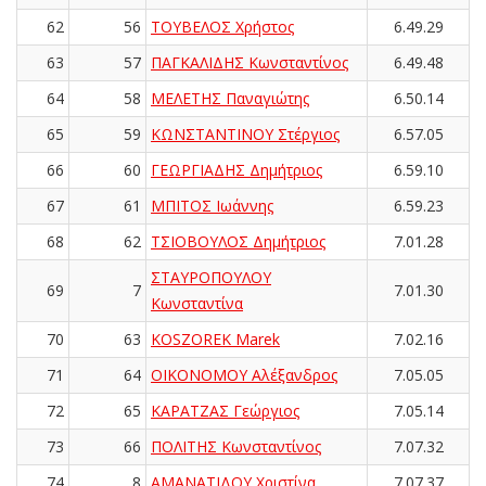
62
56
ΤΟΥΒΕΛΟΣ Χρήστος
6.49.29
63
57
ΠΑΓΚΑΛΙΔΗΣ Κωνσταντίνος
6.49.48
64
58
ΜΕΛΕΤΗΣ Παναγιώτης
6.50.14
65
59
ΚΩΝΣΤΑΝΤΙΝΟΥ Στέργιος
6.57.05
66
60
ΓΕΩΡΓΙΑΔΗΣ Δημήτριος
6.59.10
67
61
ΜΠΙΤΟΣ Ιωάννης
6.59.23
68
62
ΤΣΙΟΒΟΥΛΟΣ Δημήτριος
7.01.28
ΣΤΑΥΡΟΠΟΥΛΟΥ
69
7
7.01.30
Κωνσταντίνα
70
63
KOSZOREK Marek
7.02.16
71
64
ΟΙΚΟΝΟΜΟΥ Αλέξανδρος
7.05.05
72
65
ΚΑΡΑΤΖΑΣ Γεώργιος
7.05.14
73
66
ΠΟΛΙΤΗΣ Κωνσταντίνος
7.07.32
74
8
ΑΜΑΝΑΤΙΔΟΥ Χριστίνα
7.07.37