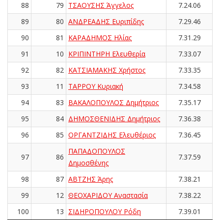
88
79
ΤΣΑΟΥΣΗΣ Άγγελος
7.24.06
89
80
ΑΝΔΡΕΑΔΗΣ Ευριπίδης
7.29.46
90
81
ΚΑΡΑΔΗΜΟΣ Ηλίας
7.31.29
91
10
ΚΡΙΠΙΝΤΗΡΗ Ελευθερία
7.33.07
92
82
ΚΑΤΣΙΑΜΑΚΗΣ Χρήστος
7.33.35
93
11
ΤΑΡΡΟΥ Κυριακή
7.34.58
94
83
ΒΑΚΑΛΟΠΟΥΛΟΣ Δημήτριος
7.35.17
95
84
ΔΗΜΟΣΘΕΝΙΔΗΣ Δημήτριος
7.36.38
96
85
ΟΡΓΑΝΤΖΙΔΗΣ Ελευθέριος
7.36.45
ΠΑΠΑΔΟΠΟΥΛΟΣ
97
86
7.37.59
Δημοσθένης
98
87
ΑΒΤΖΗΣ Άρης
7.38.21
99
12
ΘΕΟΧΑΡΙΔΟΥ Αναστασία
7.38.22
100
13
ΣΙΔΗΡΟΠΟΥΛΟΥ Ρόδη
7.39.01