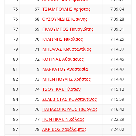
75
67
ΤΣΙΑΜΠΟΥΛΗΣ Χρήστος
7.09.04
76
68
ΟΥΖΟΥΝΙΔΗΣ Ιωάννης
7.09.28
77
69
ΓΚΛΟΥΜΠΟΣ Παναγιώτης
7.09.31
78
70
ΚΥΛΩΝΗΣ Νικόλαος
7.14.25
79
71
ΜΠΕΛΛΑΣ Κωνσταντίνος
7.14.37
80
72
ΚΟΤΙΝΑΣ Αθανάσιος
7.14.45
81
9
ΜΑΡΚΑΤΟΥ Αναστασία
7.14.47
82
73
ΜΠΕΝΤΙΟΥΛΗΣ Χρήστος
7.14.47
83
74
ΤΣΟΥΓΚΑΣ Πλάτων
7.15.12
84
75
ΣΕΛΕΒΙΣΤΑΣ Κωνσταντίνος
7.15.59
85
76
ΠΑΠΑΔΟΠΟΥΛΟΣ Γεώργιος
7.16.42
86
77
ΠΟΝΤΙΚΑΣ Νικόλαος
7.22.29
87
78
ΑΚΡΙΒΟΣ Χαράλαμπος
7.24.02