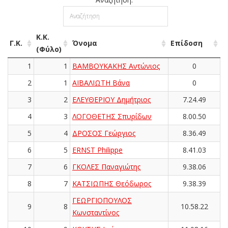
Κ.Κ.
Γ.Κ.
Όνομα
Επίδοση
(Φύλο)
1
1
ΒΑΜΒΟΥΚΑΚΗΣ Αντώνιος
0
2
1
ΑΪΒΑΛΙΩΤΗ Βάνα
0
3
2
ΕΛΕΥΘΕΡΙΟΥ Δημήτριος
7.24.49
4
3
ΛΟΓΟΘΕΤΗΣ Σπυρίδων
8.00.50
5
4
ΔΡΟΣΟΣ Γεώργιος
8.36.49
6
5
ERNST Philippe
8.41.03
7
6
ΓΚΟΛΕΣ Παναγιώτης
9.38.06
8
7
ΚΑΤΣΙΩΠΗΣ Θεόδωρος
9.38.39
ΓΕΩΡΓΙΟΠΟΥΛΟΣ
9
8
10.58.22
Κωνσταντίνος