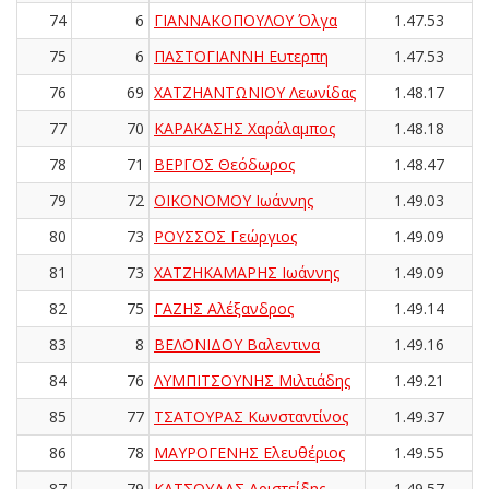
74
6
ΓΙΑΝΝΑΚΟΠΟΥΛΟΥ Όλγα
1.47.53
75
6
ΠΑΣΤΟΓΙΑΝΝΗ Ευτερπη
1.47.53
76
69
ΧΑΤΖΗΑΝΤΩΝΙΟΥ Λεωνίδας
1.48.17
77
70
ΚΑΡΑΚΑΣΗΣ Χαράλαμπος
1.48.18
78
71
ΒΕΡΓΟΣ Θεόδωρος
1.48.47
79
72
ΟΙΚΟΝΟΜΟΥ Ιωάννης
1.49.03
80
73
ΡΟΥΣΣΟΣ Γεώργιος
1.49.09
81
73
ΧΑΤΖΗΚΑΜΑΡΗΣ Ιωάννης
1.49.09
82
75
ΓΑΖΗΣ Αλέξανδρος
1.49.14
83
8
ΒΕΛΟΝΙΔΟΥ Βαλεντινα
1.49.16
84
76
ΛΥΜΠΙΤΣΟΥΝΗΣ Μιλτιάδης
1.49.21
85
77
ΤΣΑΤΟΥΡΑΣ Κωνσταντίνος
1.49.37
86
78
ΜΑΥΡΟΓΕΝΗΣ Ελευθέριος
1.49.55
87
79
ΚΑΤΣΟΥΔΑΣ Αριστείδης
1.49.57