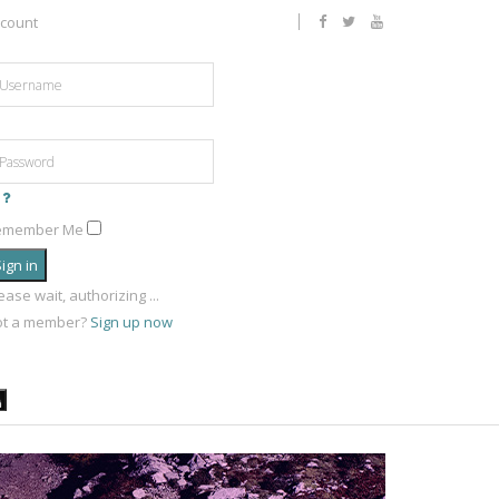
count
emember Me
ign in
ease wait, authorizing ...
ot a member?
Sign up now