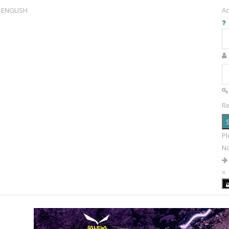
ENGLISH
Ac
R
S
Pl
N
×