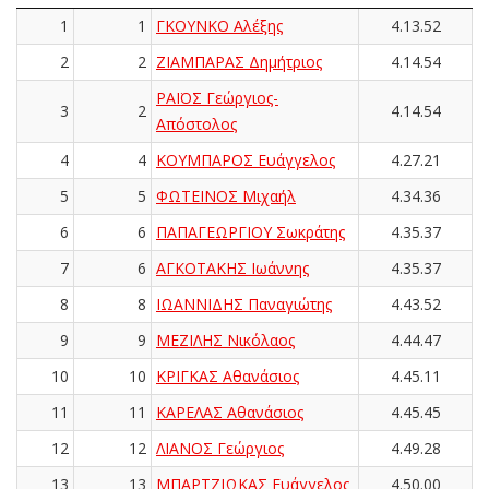
1
1
ΓΚΟΥΝΚΟ Αλέξης
4.13.52
2
2
ΖΙΑΜΠΑΡΑΣ Δημήτριος
4.14.54
ΡΑΪΟΣ Γεώργιος-
3
2
4.14.54
Απόστολος
4
4
ΚΟΥΜΠΑΡΟΣ Ευάγγελος
4.27.21
5
5
ΦΩΤΕΙΝΟΣ Μιχαήλ
4.34.36
6
6
ΠΑΠΑΓΕΩΡΓΙΟΥ Σωκράτης
4.35.37
7
6
ΑΓΚΟΤΑΚΗΣ Ιωάννης
4.35.37
8
8
ΙΩΑΝΝΙΔΗΣ Παναγιώτης
4.43.52
9
9
ΜΕΖΙΛΗΣ Νικόλαος
4.44.47
10
10
ΚΡΙΓΚΑΣ Αθανάσιος
4.45.11
11
11
ΚΑΡΕΛΑΣ Αθανάσιος
4.45.45
12
12
ΛΙΑΝΟΣ Γεώργιος
4.49.28
13
13
ΜΠΑΡΤΖΙΩΚΑΣ Ευάγγελος
4.50.00