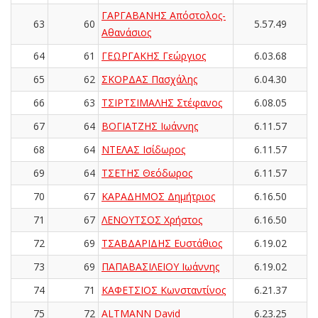
ΓΑΡΓΑΒΑΝΗΣ Απόστολος-
63
60
5.57.49
Αθανάσιος
64
61
ΓΕΩΡΓΑΚΗΣ Γεώργιος
6.03.68
65
62
ΣΚΟΡΔΑΣ Πασχάλης
6.04.30
66
63
ΤΣΙΡΤΣΙΜΑΛΗΣ Στέφανος
6.08.05
67
64
ΒΟΓΙΑΤΖΗΣ Ιωάννης
6.11.57
68
64
ΝΤΕΛΑΣ Ισίδωρος
6.11.57
69
64
ΤΣΕΤΗΣ Θεόδωρος
6.11.57
70
67
ΚΑΡΑΔΗΜΟΣ Δημήτριος
6.16.50
71
67
ΛΕΝΟΥΤΣΟΣ Χρήστος
6.16.50
72
69
ΤΣΑΒΔΑΡΙΔΗΣ Ευστάθιος
6.19.02
73
69
ΠΑΠΑΒΑΣΙΛΕΙΟΥ Ιωάννης
6.19.02
74
71
ΚΑΦΕΤΣΙΟΣ Κωνσταντίνος
6.21.37
75
72
ALTMANN David
6.23.25