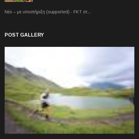
Νέο – με υποστήριξη (supported) - FKT στ…
POST GALLERY