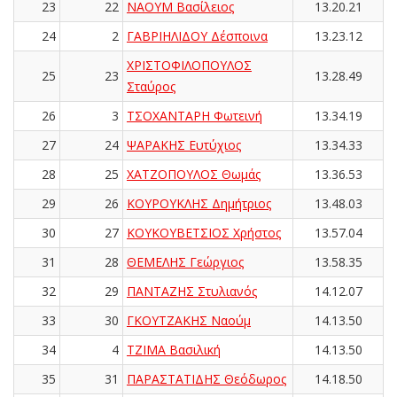
23
22
ΝΑΟΥΜ Βασίλειος
13.20.21
24
2
ΓΑΒΡΙΗΛΙΔΟΥ Δέσποινα
13.23.12
ΧΡΙΣΤΟΦΙΛΟΠΟΥΛΟΣ
25
23
13.28.49
Σταύρος
26
3
ΤΣΟΧΑΝΤΑΡΗ Φωτεινή
13.34.19
27
24
ΨΑΡΑΚΗΣ Ευτύχιος
13.34.33
28
25
ΧΑΤΖΟΠΟΥΛΟΣ Θωμάς
13.36.53
29
26
ΚΟΥΡΟΥΚΛΗΣ Δημήτριος
13.48.03
30
27
ΚΟΥΚΟΥΒΕΤΣΙΟΣ Χρήστος
13.57.04
31
28
ΘΕΜΕΛΗΣ Γεώργιος
13.58.35
32
29
ΠΑΝΤΑΖΗΣ Στυλιανός
14.12.07
33
30
ΓΚΟΥΤΖΑΚΗΣ Ναούμ
14.13.50
34
4
ΤΖΙΜΑ Βασιλική
14.13.50
35
31
ΠΑΡΑΣΤΑΤΙΔΗΣ Θεόδωρος
14.18.50