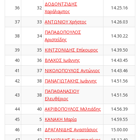
ΔΟΔΟΝΤΖΙΔΗΣ
36
32
14.25.16
Χαράλαμπος
37
33
ΑΝΤΩΝΙΟΥ Χρήστος
14.26.03
ΠΑΠΑΔΟΠΟΥΛΟΣ
38
34
14.30.22
Αριστείδης
39
35
ΚΙΝΤΖΟΝΙΔΗΣ Επίκουρος
14.39.50
40
36
ΒΛΑΧΟΣ Ιωάννης
14.43.45
41
37
ΝΙΚΟΛΟΠΟΥΛΟΣ Αντώνιος
14.43.46
42
38
ΠΑΝΑΓΙΩΤΑΚΗΣ Ιωάννης
14.51.56
ΠΑΠΑΘΑΝΑΣΙΟΥ
43
38
14.51.56
Ελευθέριος
44
40
ΑΚΡΙΒΟΠΟΥΛΟΣ Μιλτιάδης
14.56.39
45
5
ΚΑΝΑΚΗ Μαρία
14.59.55
46
41
ΔΡΑΓΑΝΙΔΗΣ Αναστάσιος
15.00.00
47
42
ΤΣΑΚΙΡΙΔΗΣ Κωνσταντίνος
15.12.40