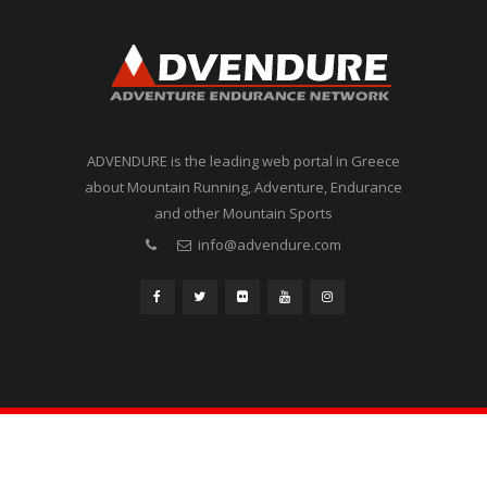
ADVENDURE is the leading web portal in Greece
about Mountain Running, Adventure, Endurance
and other Mountain Sports
info@advendure.com
© 2018 ADVENDURE All Rights Reserved. Designed By Advendure
Καλεντάρι
Δελτία Τύπου
Βιβλία
Διάφορα
English