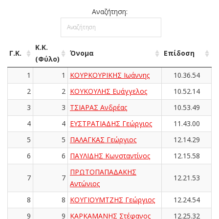
Αναζήτηση:
Κ.Κ.
Γ.Κ.
Όνομα
Επίδοση
(Φύλο)
1
1
ΚΟΥΡΚΟΥΡΙΚΗΣ Ιωάννης
10.36.54
2
2
ΚΟΥΚΟΥΛΗΣ Ευάγγελος
10.52.14
3
3
ΤΣΙΑΡΑΣ Ανδρέας
10.53.49
4
4
ΕΥΣΤΡΑΤΙΑΔΗΣ Γεώργιος
11.43.00
5
5
ΠΑΛΑΓΚΑΣ Γεώργιος
12.14.29
6
6
ΠΑΥΛΙΔΗΣ Κωνσταντίνος
12.15.58
ΠΡΩΤΟΠΑΠΑΔΑΚΗΣ
7
7
12.21.53
Αντώνιος
8
8
ΚΟΥΓΙΟΥΜΤΖΗΣ Γεώργιος
12.24.54
9
9
ΚΑΡΚΑΜΑΝΗΣ Στέφανος
12.25.32