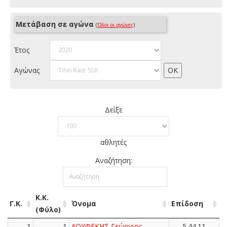
Μετάβαση σε αγώνα
(
Όλοι οι αγώνες
)
Έτος
Αγώνας
Δείξε
αθλητές
Αναζήτηση:
Κ.Κ.
Γ.Κ.
Όνομα
Επίδοση
(Φύλο)
1
1
ΛΟΥΦΕΚΗΣ Γεώργιος
5.44.11