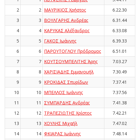
2
2
ΜΑΥΡΙΚΙΟΣ Χρήστος
6.22.30
3
3
ΒΟΥΛΓΑΡΗΣ Ανδρέας
6.31.44
4
4
ΚΑΡΥΚΑΣ Αλέξανδρος
6.33.08
5
5
ΓΑΚΟΣ Ιωάννης
6.39.33
6
6
ΠΑΡΟΥΤΟΓΛΟΥ Πρόδρομος
6.51.01
7
7
ΚΟΥΤΣΟΥΜΠΕΛΙΤΗΣ Άρης
7.03.27
8
8
ΧΑΡΙΣΙΑΔΗΣ Εμμανουήλ
7.30.49
9
9
ΚΡΟΚΙΔΑΣ Σπυρίδων
7.37.41
10
10
ΜΠΕΛΛΟΣ Ιωάννης
7.37.56
11
11
ΣΥΜΠΑΡΔΗΣ Ανδρέας
7.41.38
12
12
ΤΡΑΠΕΖΙΩΤΗΣ Χρίστος
7.42.21
13
13
ΧΟΥΛΗΣ Μιχαήλ
7.47.02
14
14
ΦΚΙΑΡΑΣ Ιωάννης
7.48.14