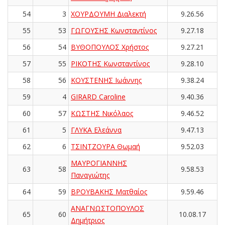
54
3
ΧΟΥΡΔΟΥΜΗ Διαλεκτή
9.26.56
55
53
ΓΩΓΟΥΣΗΣ Κωνσταντίνος
9.27.18
56
54
ΒΥΘΟΠΟΥΛΟΣ Χρήστος
9.27.21
57
55
ΡΙΚΟΤΗΣ Κωνσταντίνος
9.28.10
58
56
ΚΟΥΣΤΕΝΗΣ Ιωάννης
9.38.24
59
4
GIRARD Caroline
9.40.36
60
57
ΚΩΣΤΗΣ Νικόλαος
9.46.52
61
5
ΓΛΥΚΑ Ελεάννα
9.47.13
62
6
ΤΣΙΝΤΖΟΥΡΑ Θωμαή
9.52.03
ΜΑΥΡΟΓΙΑΝΝΗΣ
63
58
9.58.53
Παναγιώτης
64
59
ΒΡΟΥΒΑΚΗΣ Ματθαίος
9.59.46
ΑΝΑΓΝΩΣΤΟΠΟΥΛΟΣ
65
60
10.08.17
Δημήτριος