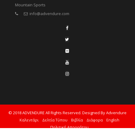
Mountain Sports
info@advendure.com
© 2018 ADVENDURE All Rights Reserved. Designed By Advendure
Καλεντάρι
Δελτία Τύπου
Βιβλία
Διάφορα
English
Πολιτική Απορρήτου