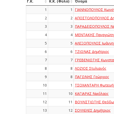
Γ.Κ.
Κ.Κ. (Φύλο)
Όνομα
1
1
ΓΙΑΝΝΟΠΟΥΛΟΣ Κωνστ
2
2
ΑΠΟΣΤΟΛΟΠΟΥΛΟΣ Δη
3
3
ΠΑΡΑΔΕΙΣΟΠΟΥΛΟΣ Νι
4
4
ΜΕΝΤΑΚΗΣ Παναγιώτη
5
5
ΑΛΕΞΟΠΟΥΛΟΣ Ιωάννη
6
6
ΤΖΙΩΝΑΣ Δημήτριος
7
7
ΓΡΕΒΕΝΙΩΤΗΣ Κωνσταν
8
8
ΛΟΖΙΟΣ Στυλιανός
9
8
ΠΑΓΩΝΗΣ Γεώργιος
10
1
ΤΣΟΧΑΝΤΑΡΗ Φωτεινή
11
10
ΚΑΓΙΑΡΑΣ Νικόλαος
12
11
ΒΟΥΛΙΣΤΙΩΤΗΣ Θεόδω
13
12
ΣΟΥΛΕΛΕΣ Δημήτριος