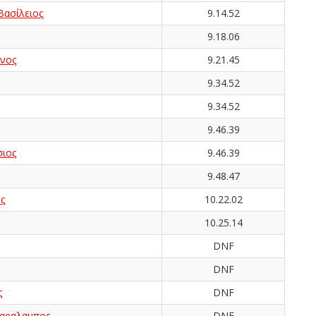
ασίλειος
9.14.52
9.18.06
νος
9.21.45
9.34.52
9.34.52
9.46.39
ιος
9.46.39
9.48.47
ς
10.22.02
10.25.14
DNF
DNF
ς
DNF
αραλαμπος
DNF