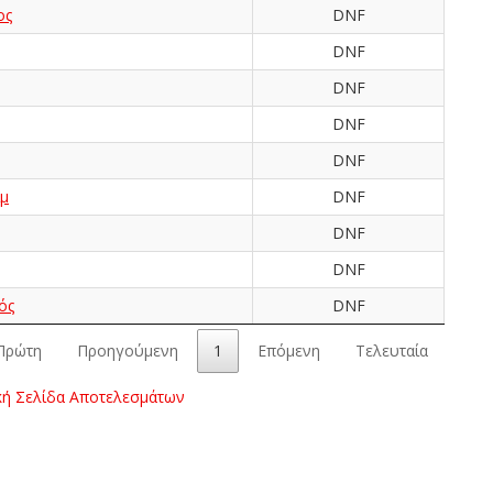
ος
DNF
DNF
DNF
DNF
DNF
μ
DNF
DNF
DNF
ός
DNF
Πρώτη
Προηγούμενη
1
Επόμενη
Τελευταία
κή Σελίδα Αποτελεσμάτων