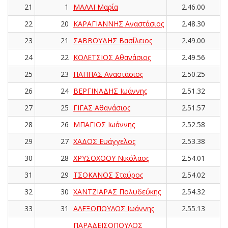
21
1
ΜΑΛΑΪ Μαρία
2.46.00
22
20
ΚΑΡΑΓΙΑΝΝΗΣ Αναστάσιος
2.48.30
23
21
ΣΑΒΒΟΥΔΗΣ Βασίλειος
2.49.00
24
22
ΚΟΛΕΤΣΙΟΣ Αθανάσιος
2.49.56
25
23
ΠΑΠΠΑΣ Αναστάσιος
2.50.25
26
24
ΒΕΡΓΙΝΑΔΗΣ Ιωάννης
2.51.32
27
25
ΓΙΓΑΣ Αθανάσιος
2.51.57
28
26
ΜΠΑΓΙΟΣ Ιωάννης
2.52.58
29
27
ΧΑΔΟΣ Ευάγγελος
2.53.38
30
28
ΧΡΥΣΟΧΟΟΥ Νικόλαος
2.54.01
31
29
ΤΣΟΚΑΝΟΣ Σταύρος
2.54.02
32
30
ΧΑΝΤΖΙΑΡΑΣ Πολυδεύκης
2.54.32
33
31
ΑΛΕΞΟΠΟΥΛΟΣ Ιωάννης
2.55.13
ΠΑΡΑΔΕΙΣΟΠΟΥΛΟΣ