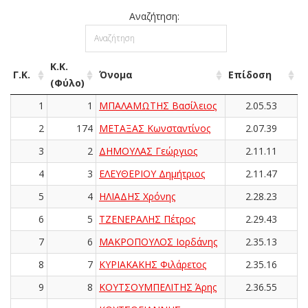
Αναζήτηση:
Κ.Κ.
Γ.Κ.
Όνομα
Επίδοση
(Φύλο)
1
1
ΜΠΑΛΑΜΩΤΗΣ Βασίλειος
2.05.53
2
174
ΜΕΤΑΞΑΣ Κωνσταντίνος
2.07.39
3
2
ΔΗΜΟΥΛΑΣ Γεώργιος
2.11.11
4
3
ΕΛΕΥΘΕΡΙΟΥ Δημήτριος
2.11.47
5
4
ΗΛΙΑΔΗΣ Χρόνης
2.28.23
6
5
ΤΖΕΝΕΡΑΛΗΣ Πέτρος
2.29.43
7
6
ΜΑΚΡΟΠΟΥΛΟΣ Ιορδάνης
2.35.13
8
7
ΚΥΡΙΑΚΑΚΗΣ Φιλάρετος
2.35.16
9
8
ΚΟΥΤΣΟΥΜΠΕΛΙΤΗΣ Άρης
2.36.55