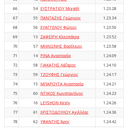
66
54
ΕΥΣΤΡΑΤΙΟΥ Μιχαήλ
1.23.28
67
55
ΠΑΝΤΑΖΗΣ Γεώργιος
1.23.34
68
56
ΕΥΑΓΓΕΛΟΥ Φώτιος
1.23.50
69
13
ΖΑΦΕΙΡΗ Κλεοπάτρα
1.23.52
70
57
ΜΗΛΙΩΝΗΣ Βασίλειος
1.23.58
71
14
ΡΙΝΑ Αναστασία
1.24.09
72
58
ΓΙΑΚΑΤΗΣ Λάζαρος
1.24.10
73
59
ΤΖΟΥΦΗΣ Γεώργιος
1.24.17
74
15
ΜΠΑΡΟΥΤΑ Αναστασία
1.24.21
75
60
ΝΤΙΚΟΣ Κωνσταντίνος
1.24.23
76
16
LEYSHON Kirsty
1.24.26
77
61
ΧΡΙΣΤΟΔΟΥΛΟΥ Αχιλλέας
1.24.36
78
62
ΥΦΑΝΤΗΣ Άρης
1.24.42