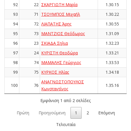
92
22
ΣΚΑΡΓΙΩΤΗ Μαρία
1.30.15
93
71
ΤΣΟΥΜΠΟΣ Μιχαήλ
1.30.22
94
72
ΛΙΑΠΑΤΗΣ Άρης
1.30.55
95
73
ΜΑΝΤΖΙΟΣ Θεόδωρος
1.31.09
96
23
ΣΚΙΑΔΑ Σηλια
1.32.23
97
24
ΚΥΡΙΣΤΗ Θεοδώρα
1.33.21
98
74
ΜΑΜΑΛΗΣ Γεώργιος
1.33.53
99
75
ΚΥΡΚΟΣ Ηλίας
1.34.18
ΑΝΑΓΝΩΣΤΟΠΟΥΛΟΣ
100
76
1.35.16
Κωνσταντίνος
Εμφάνιση 1 από 2 σελίδες
Πρώτη
Προηγούμενη
1
2
Επόμενη
Τελευταία