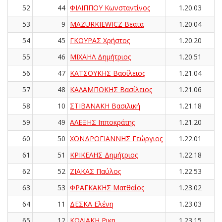
52
44
ΦΙΛΙΠΠΟΥ Κωνσταντίνος
1.20.03
53
9
MAZURKIEWICZ Βεατα
1.20.04
54
45
ΓΚΟΥΡΑΣ Χρήστος
1.20.20
55
46
ΜΙΧΑΗΛ Δημήτριος
1.20.51
56
47
ΚΑΤΣΟΥΚΗΣ Βασίλειος
1.21.04
57
48
ΚΑΛΑΜΠΟΚΗΣ Βασίλειος
1.21.06
58
10
ΣΤΙΒΑΝΑΚΗ Βασιλική
1.21.18
59
49
ΑΛΕΞΗΣ Ιπποκράτης
1.21.20
60
50
ΧΟΝΔΡΟΓΙΑΝΝΗΣ Γεώργιος
1.22.01
61
51
ΚΡΙΚΕΛΗΣ Δημήτριος
1.22.18
62
52
ΖΙΑΚΑΣ Παύλος
1.22.53
63
53
ΦΡΑΓΚΑΚΗΣ Ματθαίος
1.23.02
64
11
ΔΕΣΚΑ Ελένη
1.23.03
65
12
ΚΟΛΙΑΚΗ Ρικη
1.23.15