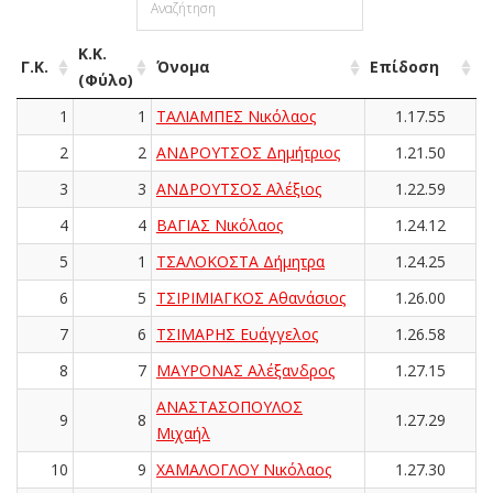
Κ.Κ.
Γ.Κ.
Όνομα
Επίδοση
(Φύλο)
1
1
ΤΑΛΙΑΜΠΕΣ Νικόλαος
1.17.55
2
2
ΑΝΔΡΟΥΤΣΟΣ Δημήτριος
1.21.50
3
3
ΑΝΔΡΟΥΤΣΟΣ Αλέξιος
1.22.59
4
4
ΒΑΓΙΑΣ Νικόλαος
1.24.12
5
1
ΤΣΑΛΟΚΟΣΤΑ Δήμητρα
1.24.25
6
5
ΤΣΙΡΙΜΙΑΓΚΟΣ Αθανάσιος
1.26.00
7
6
ΤΣΙΜΑΡΗΣ Ευάγγελος
1.26.58
8
7
ΜΑΥΡΟΝΑΣ Αλέξανδρος
1.27.15
ΑΝΑΣΤΑΣΟΠΟΥΛΟΣ
9
8
1.27.29
Μιχαήλ
10
9
ΧΑΜΑΛΟΓΛΟΥ Νικόλαος
1.27.30