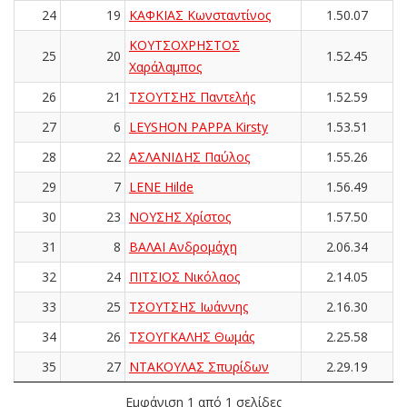
24
19
ΚΑΦΚΙΑΣ Κωνσταντίνος
1.50.07
ΚΟΥΤΣΟΧΡΗΣΤΟΣ
25
20
1.52.45
Χαράλαμπος
26
21
ΤΣΟΥΤΣΗΣ Παντελής
1.52.59
27
6
LEYSHON PAPPA Kirsty
1.53.51
28
22
ΑΣΛΑΝΙΔΗΣ Παύλος
1.55.26
29
7
LENE Hilde
1.56.49
30
23
ΝΟΥΣΗΣ Χρίστος
1.57.50
31
8
ΒΑΛΑΙ Ανδρομάχη
2.06.34
32
24
ΠΙΤΣΙΟΣ Νικόλαος
2.14.05
33
25
ΤΣΟΥΤΣΗΣ Ιωάννης
2.16.30
34
26
ΤΣΟΥΓΚΑΛΗΣ Θωμάς
2.25.58
35
27
ΝΤΑΚΟΥΛΑΣ Σπυρίδων
2.29.19
Εμφάνιση 1 από 1 σελίδες