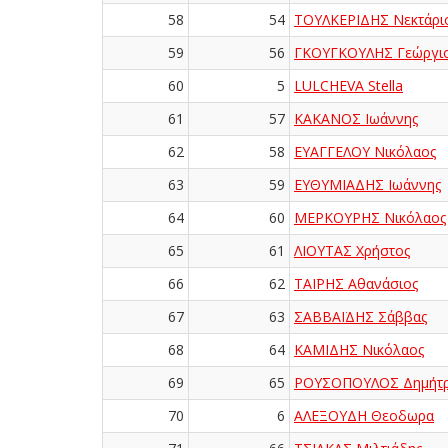
58
54
ΤΟΥΛΚΕΡΙΔΗΣ Νεκτάρι
59
56
ΓΚΟΥΓΚΟΥΛΗΣ Γεώργι
60
5
LULCHEVA Stella
61
57
ΚΑΚΑΝΟΣ Ιωάννης
62
58
ΕΥΑΓΓΕΛΟΥ Νικόλαος
63
59
ΕΥΘΥΜΙΑΔΗΣ Ιωάννης
64
60
ΜΕΡΚΟΥΡΗΣ Νικόλαος
65
61
ΛΙΟΥΤΑΣ Χρήστος
66
62
ΤΑΪΡΗΣ Αθανάσιος
67
63
ΣΑΒΒΑΪΔΗΣ Σάββας
68
64
ΚΑΜΙΔΗΣ Νικόλαος
69
65
ΡΟΥΣΟΠΟΥΛΟΣ Δημήτρ
70
6
ΑΛΕΞΟΥΔΗ Θεoδωρα