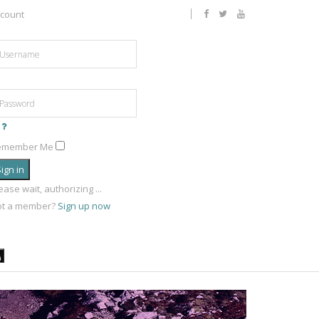
count
emember Me
ign in
ease wait, authorizing ...
ot a member?
Sign up now