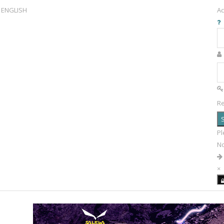
ENGLISH
Ac
R
S
Pl
N
×