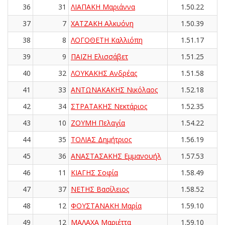
36
31
ΛΙΑΠΑΚΗ Μαριάννα
1.50.22
37
7
ΧΑΤΖΑΚΗ Αλκυόνη
1.50.39
38
8
ΛΟΓΟΘΕΤΗ Καλλιόπη
1.51.17
39
9
ΠΑΪΖΗ Ελισσάβετ
1.51.25
40
32
ΛΟΥΚΑΚΗΣ Ανδρέας
1.51.58
41
33
ΑΝΤΩΝΑΚΑΚΗΣ Νικόλαος
1.52.18
42
34
ΣΤΡΑΤΑΚΗΣ Νεκτάριος
1.52.35
43
10
ΖΟΥΜΗ Πελαγία
1.54.22
44
35
ΤΟΛΙΑΣ Δημήτριος
1.56.19
45
36
ΑΝΑΣΤΑΣΑΚΗΣ Εμμανουήλ
1.57.53
46
11
ΚΙΑΓΗΣ Σοφία
1.58.49
47
37
ΝΕΤΗΣ Βασίλειος
1.58.52
48
12
ΦΟΥΣΤΑΝΑΚΗ Μαρία
1.59.10
49
12
ΜΑΛΑΧΑ Μαριέττα
1.59.10