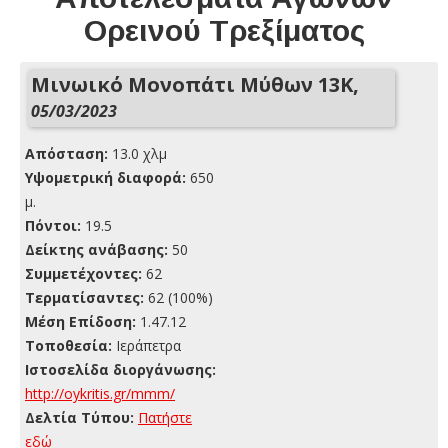
Ορεινού Τρεξίματος
Μινωικό Μονοπάτι Μύθων 13Κ,
05/03/2023
Απόσταση:
13.0 χλμ
Yψομετρική διαφορά:
650
μ.
Πόντοι:
19.5
Δείκτης ανάβασης:
50
Συμμετέχοντες:
62
Τερματίσαντες:
62 (100%)
Μέση Επίδοση:
1.47.12
Τοποθεσία:
Ιεράπετρα
Ιστοσελίδα διοργάνωσης:
http://oykritis.gr/mmm/
Δελτία Τύπου:
Πατήστε
εδώ