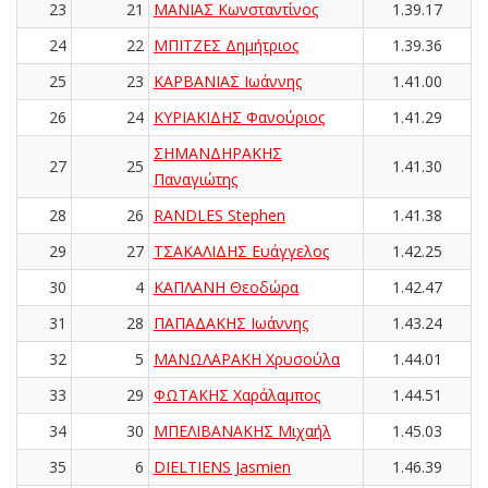
23
21
ΜΑΝΙΑΣ Κωνσταντίνος
1.39.17
24
22
ΜΠΙΤΖΕΣ Δημήτριος
1.39.36
25
23
ΚΑΡΒΑΝΙΑΣ Ιωάννης
1.41.00
26
24
ΚΥΡΙΑΚΙΔΗΣ Φανούριος
1.41.29
ΣΗΜΑΝΔΗΡΑΚΗΣ
27
25
1.41.30
Παναγιώτης
28
26
RANDLES Stephen
1.41.38
29
27
ΤΣΑΚΑΛΙΔΗΣ Ευάγγελος
1.42.25
30
4
ΚΑΠΛΑΝΗ Θεοδώρα
1.42.47
31
28
ΠΑΠΑΔΑΚΗΣ Ιωάννης
1.43.24
32
5
ΜΑΝΩΛΑΡΑΚΗ Χρυσούλα
1.44.01
33
29
ΦΩΤΑΚΗΣ Χαράλαμπος
1.44.51
34
30
ΜΠΕΛΙΒΑΝΑΚΗΣ Μιχαήλ
1.45.03
35
6
DIELTIENS Jasmien
1.46.39