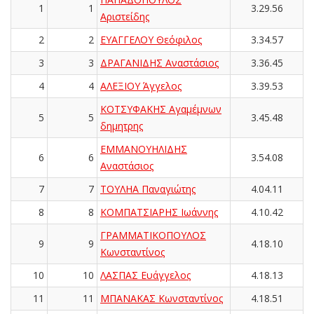
1
1
3.29.56
Αριστείδης
2
2
ΕΥΑΓΓΕΛΟΥ Θεόφιλος
3.34.57
3
3
ΔΡΑΓΑΝΙΔΗΣ Αναστάσιος
3.36.45
4
4
ΑΛΕΞΙΟΥ Άγγελος
3.39.53
ΚΟΤΣΥΦΑΚΗΣ Αγαμέμνων
5
5
3.45.48
δημητρης
ΕΜΜΑΝΟΥΗΛΙΔΗΣ
6
6
3.54.08
Αναστάσιος
7
7
ΤΟΥΛΗΑ Παναγιώτης
4.04.11
8
8
ΚΟΜΠΑΤΣΙΑΡΗΣ Ιωάννης
4.10.42
ΓΡΑΜΜΑΤΙΚΟΠΟΥΛΟΣ
9
9
4.18.10
Κωνσταντίνος
10
10
ΛΑΣΠΑΣ Ευάγγελος
4.18.13
11
11
ΜΠΑΝΑΚΑΣ Κωνσταντίνος
4.18.51