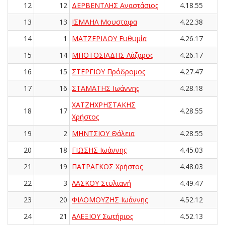
12
12
ΔΕΡΒΕΝΤΛΗΣ Αναστάσιος
4.18.55
13
13
ΙΣΜΑΗΛ Μουσταφα
4.22.38
14
1
ΜΑΤΖΕΡΙΔΟΥ Ευθυμία
4.26.17
15
14
ΜΠΟΤΟΣΙΑΔΗΣ Λάζαρος
4.26.17
16
15
ΣΤΕΡΓΙΟΥ Πρόδρομος
4.27.47
17
16
ΣΤΑΜΑΤΗΣ Ιωάννης
4.28.18
ΧΑΤΖΗΧΡΗΣΤΑΚΗΣ
18
17
4.28.55
Χρήστος
19
2
ΜΗΝΤΣΙΟΥ Θάλεια
4.28.55
20
18
ΓΙΩΣΗΣ Ιωάννης
4.45.03
21
19
ΠΑΤΡΑΓΚΟΣ Χρήστος
4.48.03
22
3
ΛΑΣΚΟΥ Στυλιανή
4.49.47
23
20
ΦΙΛΟΜΟΥΖΗΣ Ιωάννης
4.52.12
24
21
ΑΛΕΞΙΟΥ Σωτήριος
4.52.13