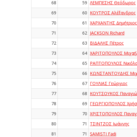
68
59
ΛΕΜΠΕΣΗΣ Θεόδωρος
69
60
ΚΟΥΤΡΟΣ Αλέξανδρος
70
61
ΧΑΡΧΑΝΤΗΣ Δημήτριος
71
62
JACKSON Richard
72
63
ΒΙΔΑΛΗΣ Πέτρος
73
64
ΧΑΡΙΤΟΠΟΥΛΟΣ Μιχαή
74
65
ΡΑΠΤΟΠΟΥΛΟΣ Νικόλα
75
66
ΚΩΝΣΤΑΝΤΟΥΔΗΣ Μιχ
76
67
ΓΟΥΛΙΑΣ Γεώργιος
77
68
ΚΟΥΤΣΟΥΚΟΣ Παναγιώ
78
69
ΓΕΩΡΓΙΟΠΟΥΛΟΣ Χρήσ
79
70
ΧΡΙΣΤΟΠΟΥΛΟΣ Παναγ
80
71
ΤΣΙΝΤΖΟΣ Ιωάννης
81
71
SAMISTI Fadi