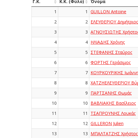
Γ.Κ.
Κ.Κ. (Φύλο)
Όνομα
1
1
GUILLON Antoine
2
2
ΕΛΕΥΘΕΡΙΟΥ Δημήτριος
3
3
ΑΓΝΟΥΣΙΩΤΗΣ Χρήστο
4
4
ΗΛΙΑΔΗΣ Χρόνης
5
5
ΣΤΕΦΑΝΗΣ Σταύρος
6
6
ΦΟΡΤΗΣ Γεράσιμος
7
7
ΚΟΥΡΚΟΥΡΙΚΗΣ Ιωάνν
8
8
ΧΑΤΖΗΕΛΕΥΘΕΡΙΟΥ Βύ
9
9
ΠΑΡΤΣΑΝΗΣ Θωμάς
10
10
ΒΑΒΛΙΑΚΗΣ Βασίλειος
11
11
ΤΣΑΠΡΟΥΝΗΣ Λουκάς
12
12
GILLERON Julien
13
13
ΜΠΑΛΤΑΤΖΗΣ Χρήστος