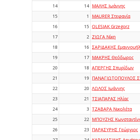
14
14
ΜΑΛΗΣ Ιωάννης
15
1
MAURER Στεφανία
16
15
OLESIAK Grzegorz
17
2
ΖΙΩΓΑ Νίκη
18
16
ΣΑΡΙΔΑΚΗΣ Εμαννουή
19
17
ΜΑΚΡΗΣ Θεόδωρος
20
18
ΑΠΕΡΓΗΣ Σπυρίδων
21
19
ΠΑΝΑΓΙΩΤΟΠΟΥΛΟΣ Στ
22
20
ΛΩΛΟΣ Ιωάννης
23
21
ΤΣΙΑΠΑΡΑΣ Ηλίας
24
3
ΤΖΑΒΑΡΑ Νικολέτα
25
22
ΜΠΟΥΖΗΣ Κωνσταντίν
26
23
ΠΑΡΑΣΥΡΗΣ Γεώργιος
27
24
ΚΑΡΑΚΑΣΙΛΗΣ Δημήτρι