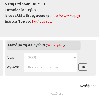
Μέση Επίδοση:
10.25.51
Τοποθεσία:
Πήλιο
Ιστοσελίδα διοργάνωσης:
http://www.kutp.gr
Δελτία Τύπου:
Πατήστε εδώ
Μετάβαση σε αγώνα
(
Όλοι οι αγώνες
)
Έτος
Αγώνας
Αναζήτηση: