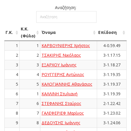
Αναζήτηση:
Κ.Κ.
Γ.Κ.
Όνομα
Επίδοση
(Φύλο)
1
1
ΚΑΡΒΟΥΝΙΕΡΗΣ Χρήστος
4-0.59.49
2
2
ΤΣΑΚΙΡΗΣ Νικόλαος
3-1.17.15
3
3
ΕΞΑΡΧΟΥ Ιωάννης
3-1.18.27
4
4
ΡΟΥΓΓΕΡΗΣ Αντώνιος
3-1.19.35
5
5
ΚΑΛΟΓΙΑΝΝΗΣ Αθανάσιος
3-1.19.37
6
1
ΚΑΛΛΙΝΗ Στυλιανή
3-1.19.39
7
6
ΣΤΕΦΑΝΗΣ Σταύρος
2-1.22.42
8
7
ΓΑΛΕΦΕΡΙΕΦ Μαρίνος
3-1.23.02
9
8
ΔΕΔΟΥΣΗΣ Ιωάννης
3-1.24.06