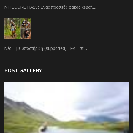
NITECORE HA13: Ένας προσιτός φακός κεφαλ…
Νέο – με υποστήριξη (supported) - FKT στ…
POST GALLERY