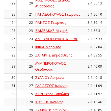
ΜΑΣΤΡΟΘΕΟΔΩΡΟΣ
22
20
2-1.35.13
Αναστάσιος
23
21
ΠΑΠΑΔΟΠΟΥΛΟΣ Γεώργιος
3-1.36.10
24
22
ΠΑΝΤΟΣ Γεώργιος
3-1.36.14
25
23
ΒΑΜΒΑΚΑΣ Μιχαήλ
2-1.36.31
26
24
ΑΝΤΩΝΟΠΟΥΛΟΣ Φώτιος
2-1.36.33
27
3
ΦΙΚΙΑ Μαρούσα
3-1.37.04
28
25
ΖΑΓΑΡΗΣ Δημοσθένης
2-1.39.55
ΛΥΜΠΕΡΟΠΟΥΛΟΣ
29
26
2-1.40.09
Θεόδωρος
30
4
ΣΥΛΑΙΟΥ Ασημίνα
2-1.40.18
31
27
ΓΑΛΙΑΤΣΟΣ Ιωάννης
2-1.41.09
32
5
ΚΑΡΠΟΥΖΑ Βασιλική
2-1.41.57
33
28
ΚΟΥΤΗΣ Ιωάννης
2-1.43.46
34
29
ΤΣΑΚΙΡΗΣ Σπυρίδων
3-1.46.05