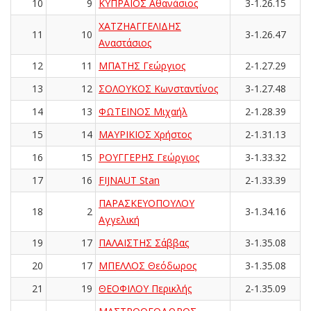
10
9
ΚΥΠΡΑΙΟΣ Αθανάσιος
3-1.26.15
ΧΑΤΖΗΑΓΓΕΛΙΔΗΣ
11
10
3-1.26.47
Αναστάσιος
12
11
ΜΠΑΤΗΣ Γεώργιος
2-1.27.29
13
12
ΣΟΛΟΥΚΟΣ Κωνσταντίνος
3-1.27.48
14
13
ΦΩΤΕΙΝΟΣ Μιχαήλ
2-1.28.39
15
14
ΜΑΥΡΙΚΙΟΣ Χρήστος
2-1.31.13
16
15
ΡΟΥΓΓΕΡΗΣ Γεώργιος
3-1.33.32
17
16
FIJNAUT Stan
2-1.33.39
ΠΑΡΑΣΚΕΥΟΠΟΥΛΟΥ
18
2
3-1.34.16
Αγγελική
19
17
ΠΑΛΑΙΣΤΗΣ Σάββας
3-1.35.08
20
17
ΜΠΕΛΛΟΣ Θεόδωρος
3-1.35.08
21
19
ΘΕΟΦΙΛΟΥ Περικλής
2-1.35.09