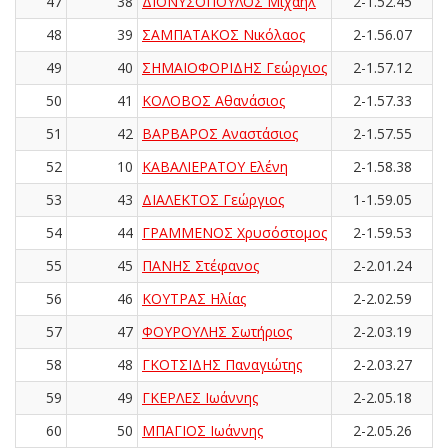
47
38
ΔΙΟΝΥΣΟΠΟΥΛΟΣ Μιχαήλ
2-1.52.45
48
39
ΣΑΜΠΑΤΑΚΟΣ Νικόλαος
2-1.56.07
49
40
ΣΗΜΑΙΟΦΟΡΙΔΗΣ Γεώργιος
2-1.57.12
50
41
ΚΟΛΟΒΟΣ Αθανάσιος
2-1.57.33
51
42
ΒΑΡΒΑΡΟΣ Αναστάσιος
2-1.57.55
52
10
ΚΑΒΑΛΙΕΡΑΤΟΥ Ελένη
2-1.58.38
53
43
ΔΙΑΛΕΚΤΟΣ Γεώργιος
1-1.59.05
54
44
ΓΡΑΜΜΕΝΟΣ Χρυσόστομος
2-1.59.53
55
45
ΠΑΝΗΣ Στέφανος
2-2.01.24
56
46
ΚΟΥΤΡΑΣ Ηλίας
2-2.02.59
57
47
ΦΟΥΡΟΥΛΗΣ Σωτήριος
2-2.03.19
58
48
ΓΚΟΤΣΙΔΗΣ Παναγιώτης
2-2.03.27
59
49
ΓΚΕΡΛΕΣ Ιωάννης
2-2.05.18
60
50
ΜΠΑΓΙΟΣ Ιωάννης
2-2.05.26