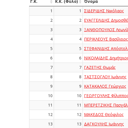
Γ.Κ.
Κ.Κ. (Φύλο)
Όνομα
1
1
ΣΙΔΕΡΙΔΗΣ Νικόλαος
2
2
ΕΥΑΓΓΕΛΙΔΗΣ Δημοσθέ
3
3
ΞΑΝΘΟΠΟΥΛΟΣ Λεωνί
4
4
ΠΕΡΙΚΛΕΟΥΣ Βασίλειος
5
5
ΣΤΕΦΑΝΙΔΗΣ Απόστολ
6
6
ΝΙΚΟΛΑΪΔΗΣ Δημήτριο
7
7
ΓΑΖΕΤΗΣ Θωμάς
8
8
ΤΑΣΤΣΟΓΛΟΥ Ιωάννης
9
9
ΚΑΤΑΚΑΛΟΣ Γεώργιος
10
10
ΓΕΩΡΓΟΥΛΗΣ Φίλιππο
11
11
ΜΠΕΡΕΤΖΙΚΗΣ Πασχάλ
12
12
ΜΑΚΕΔΟΣ Θεόφιλος
13
13
ΔΑΓΚΟΥΛΗΣ Ιωάννης