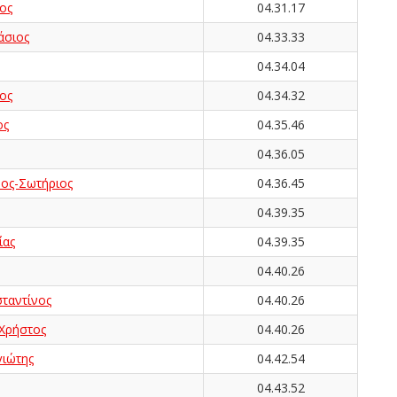
ος
04.31.17
άσιος
04.33.33
04.34.04
ος
04.34.32
ος
04.35.46
04.36.05
ος-Σωτήριος
04.36.45
04.39.35
ίας
04.39.35
04.40.26
αντίνος
04.40.26
 Χρήστος
04.40.26
ιώτης
04.42.54
04.43.52