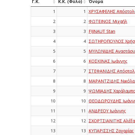
Γ.Κ.
Κ.Κ. (Φύλο)
Όνομα
1
1
ΧΡΥΣΑΦΕΛΗΣ Απόστολ
2
2
ΦΩΤΕΙΝΟΣ Μιχαήλ
3
3
FIJNAUT Stan
4
4
ΣΩΤΗΡΟΠΟΥΛΟΣ Χρήσ
5
5
ΜΥΛΩΝΙΔΗΣ Αναστάσι
6
6
ΚΟΣΚΙΝΑΣ Ιωάννης
7
7
ΣΤΕΦΑΝΙΔΗΣ Απόστολ
8
8
ΜΑΡΑΝΤΖΙΔΗΣ Νικόλα
9
9
ΨΩΜΙΑΔΗΣ Χαράλαμπο
10
10
ΘΕΟΔΩΡΟΥΔΗΣ Ιωάνν
11
11
ΑΝΔΡΕΟΥ Ιωάννης
12
12
ΣΧΟΡΤΣΙΑΝΙΤΗΣ Αλέξα
13
13
ΚΥΠΑΡΙΣΣΗΣ Ζαχαρίας