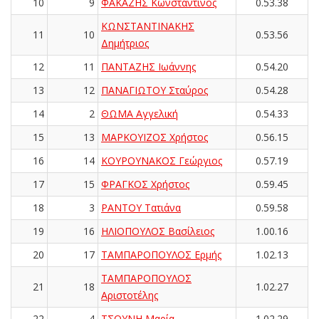
10
9
ΦΑΚΑΖΗΣ Κωνσταντίνος
0.53.38
ΚΩΝΣΤΑΝΤΙΝΑΚΗΣ
11
10
0.53.56
Δημήτριος
12
11
ΠΑΝΤΑΖΗΣ Ιωάννης
0.54.20
13
12
ΠΑΝΑΓΙΩΤΟΥ Σταύρος
0.54.28
14
2
ΘΩΜΑ Αγγελική
0.54.33
15
13
ΜΑΡΚΟΥΙΖΟΣ Χρήστος
0.56.15
16
14
ΚΟΥΡΟΥΝΑΚΟΣ Γεώργιος
0.57.19
17
15
ΦΡΑΓΚΟΣ Χρήστος
0.59.45
18
3
ΡΑΝΤΟΥ Τατιάνα
0.59.58
19
16
ΗΛΙΟΠΟΥΛΟΣ Βασίλειος
1.00.16
20
17
ΤΑΜΠΑΡΟΠΟΥΛΟΣ Ερμής
1.02.13
ΤΑΜΠΑΡΟΠΟΥΛΟΣ
21
18
1.02.27
Αριστοτέλης
22
4
ΤΣΟΥΝΗ Μαρία
1.02.29