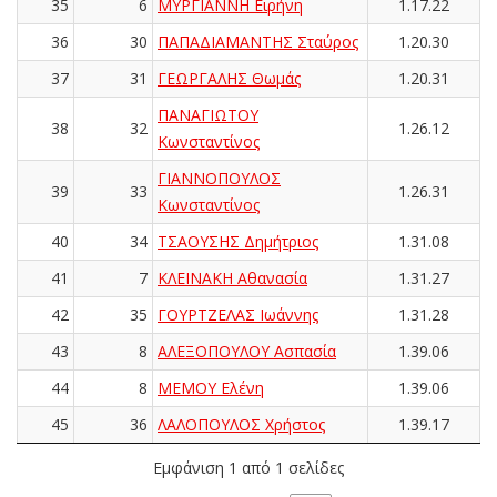
35
6
ΜΥΡΓΙΑΝΝΗ Ειρήνη
1.17.22
36
30
ΠΑΠΑΔΙΑΜΑΝΤΗΣ Σταύρος
1.20.30
37
31
ΓΕΩΡΓΑΛΗΣ Θωμάς
1.20.31
ΠΑΝΑΓΙΩΤΟΥ
38
32
1.26.12
Κωνσταντίνος
ΓΙΑΝΝΟΠΟΥΛΟΣ
39
33
1.26.31
Κωνσταντίνος
40
34
ΤΣΑΟΥΣΗΣ Δημήτριος
1.31.08
41
7
ΚΛΕΙΝΑΚΗ Αθανασία
1.31.27
42
35
ΓΟΥΡΤΖΕΛΑΣ Ιωάννης
1.31.28
43
8
ΑΛΕΞΟΠΟΥΛΟΥ Ασπασία
1.39.06
44
8
ΜΕΜΟΥ Ελένη
1.39.06
45
36
ΛΑΛΟΠΟΥΛΟΣ Χρήστος
1.39.17
Εμφάνιση 1 από 1 σελίδες