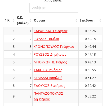
Αναζήτηση:
Κ.Κ.
Γ.Κ.
Όνομα
Επίδοση
(Φύλο)
1
1
ΚΑΡΑΒΙΔΑΣ Γεώργιος
0.35.26
2
2
ΓΟΥΔΑΣ Παύλος
0.42.15
3
3
ΧΡΟΝΟΠΟΥΛΟΣ Γεώργιος
0.46.44
4
4
ΡΟΥΣΣΟΣ Δημήτριος
0.47.18
5
5
ΜΠΟΥΧΩΡΗΣ Πέτρος
0.49.13
6
6
ΤΑΚΗΣ Αθανάσιος
0.50.55
7
1
ΚΕΜΑΛΑΪ Βασιλική
0.51.27
8
7
ΣΔΟΥΚΟΣ Σωτήριος
0.52.42
ΠΑΝΤΑΖΟΠΟΥΛΟΣ
9
8
0.53.22
Δημήτριος