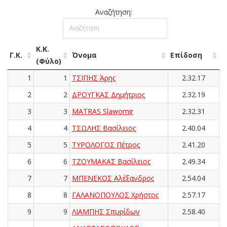
Αναζήτηση:
Κ.Κ.
Γ.Κ.
Όνομα
Επίδοση
(Φύλο)
1
1
ΤΣΙΠΗΣ Άρης
2.32.17
2
2
ΔΡΟΥΓΚΑΣ Δημήτριος
2.32.19
3
3
MATRAS Slawomir
2.32.31
4
4
ΤΣΩΛΗΣ Βασίλειος
2.40.04
5
5
ΤΥΡΟΛΟΓΟΣ Πέτρος
2.41.20
6
6
ΤΖΟΥΜΑΚΑΣ Βασίλειος
2.49.34
7
7
ΜΠΕΝΕΚΟΣ Αλέξανδρος
2.54.04
8
8
ΓΑΛΑΝΟΠΟΥΛΟΣ Χρήστος
2.57.17
9
9
ΛΙΑΜΠΗΣ Σπυρίδων
2.58.40