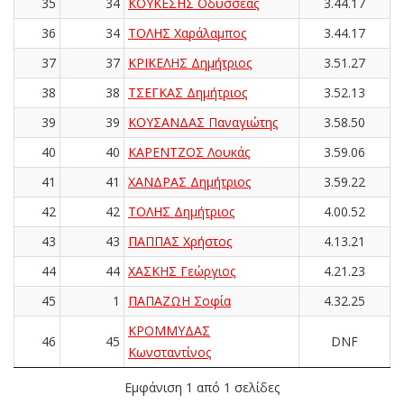
35
34
ΚΟΥΚΕΣΗΣ Οδυσσέας
3.44.17
36
34
ΤΟΛΗΣ Χαράλαμπος
3.44.17
37
37
ΚΡΙΚΕΛΗΣ Δημήτριος
3.51.27
38
38
ΤΣΕΓΚΑΣ Δημήτριος
3.52.13
39
39
ΚΟΥΣΑΝΔΑΣ Παναγιώτης
3.58.50
40
40
ΚΑΡΕΝΤΖΟΣ Λουκάς
3.59.06
41
41
ΧΑΝΔΡΑΣ Δημήτριος
3.59.22
42
42
ΤΟΛΗΣ Δημήτριος
4.00.52
43
43
ΠΑΠΠΑΣ Χρήστος
4.13.21
44
44
ΧΑΣΚΗΣ Γεώργιος
4.21.23
45
1
ΠΑΠΑΖΩΗ Σοφία
4.32.25
ΚΡΟΜΜΥΔΑΣ
46
45
DNF
Κωνσταντίνος
Εμφάνιση 1 από 1 σελίδες