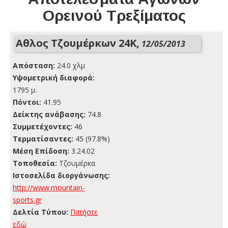
Ορεινού Τρεξίματος
Αθλος Τζουμέρκων 24Κ,
12/05/2013
Απόσταση:
24.0 χλμ
Yψομετρική διαφορά:
1795 μ.
Πόντοι:
41.95
Δείκτης ανάβασης:
74.8
Συμμετέχοντες:
46
Τερματίσαντες:
45 (97.8%)
Μέση Επίδοση:
3.24.02
Τοποθεσία:
Τζουμέρκα
Ιστοσελίδα διοργάνωσης:
http://www.mountain-
sports.gr
Δελτία Τύπου:
Πατήστε
εδώ