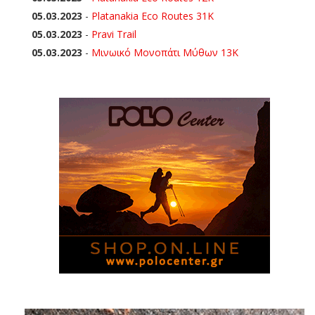
05.03.2023
-
Platanakia Eco Routes 31K
05.03.2023
-
Pravi Trail
05.03.2023
-
Μινωικό Μονοπάτι Μύθων 13Κ