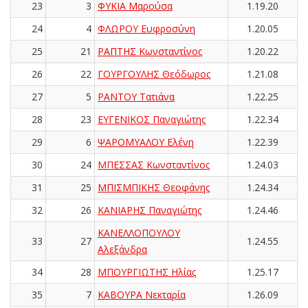
23
3
ΦΥΚΙΑ Μαρούσα
1.19.20
24
4
ΦΛΩΡΟΥ Ευφροσύνη
1.20.05
25
21
ΡΑΠΤΗΣ Κωνσταντίνος
1.20.22
26
22
ΓΟΥΡΓΟΥΛΗΣ Θεόδωρος
1.21.08
27
5
ΡΑΝΤΟΥ Τατιάνα
1.22.25
28
23
ΕΥΓΕΝΙΚΟΣ Παναγιώτης
1.22.34
29
6
ΨΑΡΟΜΥΑΛΟΥ Ελένη
1.22.39
30
24
ΜΠΕΣΣΑΣ Κωνσταντίνος
1.24.03
31
25
ΜΠΙΣΜΠΙΚΗΣ Θεοφάνης
1.24.34
32
26
ΚΑΝΙΑΡΗΣ Παναγιώτης
1.24.46
ΚΑΝΕΛΛΟΠΟΥΛΟΥ
33
27
1.24.55
Αλεξάνδρα
34
28
ΜΠΟΥΡΓΙΩΤΗΣ Ηλίας
1.25.17
35
7
ΚΑΒΟΥΡΑ Νεκταρία
1.26.09