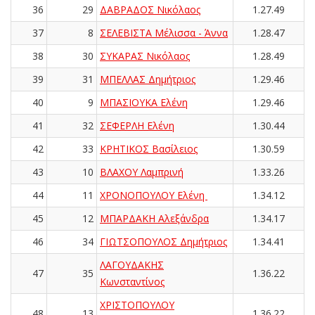
36
29
ΔΑΒΡΑΔΟΣ Νικόλαος
1.27.49
37
8
ΣΕΛΕΒΙΣΤΑ Μέλισσα - Άννα
1.28.47
38
30
ΣΥΚΑΡΑΣ Νικόλαος
1.28.49
39
31
ΜΠΕΛΛΑΣ Δημήτριος
1.29.46
40
9
ΜΠΑΣΙΟΥΚΑ Ελένη
1.29.46
41
32
ΣΕΦΕΡΛΗ Ελένη
1.30.44
42
33
ΚΡΗΤΙΚΟΣ Βασίλειος
1.30.59
43
10
ΒΛΑΧΟΥ Λαμπρινή
1.33.26
44
11
ΧΡΟΝΟΠΟΥΛΟΥ Ελένη
1.34.12
45
12
ΜΠΑΡΔΑΚΗ Αλεξάνδρα
1.34.17
46
34
ΓΙΩΤΣΟΠΟΥΛΟΣ Δημήτριος
1.34.41
ΛΑΓΟΥΔΑΚΗΣ
47
35
1.36.22
Κωνσταντίνος
ΧΡΙΣΤΟΠΟΥΛΟΥ
48
13
1.36.22