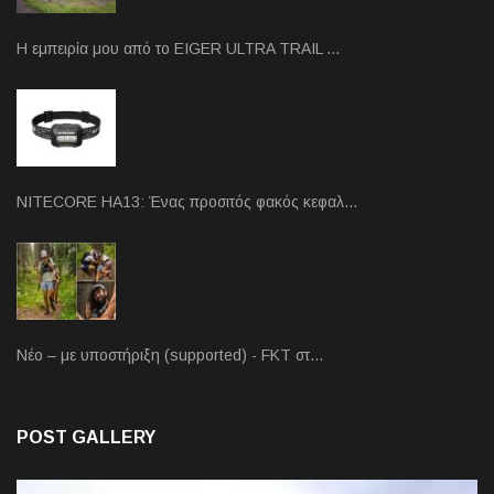
Η εμπειρία μου από το EIGER ULTRA TRAIL …
NITECORE HA13: Ένας προσιτός φακός κεφαλ…
Νέο – με υποστήριξη (supported) - FKT στ…
POST GALLERY