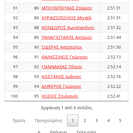
91
86
ΜΠΟΥΜΠΟΥΚΑΣ Σταύρος
2.51.31
92
86
ΚΥΡΙΑΖΟΠΟΥΛΟΣ Μιχαήλ
2.51.31
93
88
ΚΟΝΔΩΡΟΣ Κωνσταντίνος
2.51.32
94
89
ΠΑΝΑΓΙΩΤΑΚΗΣ Αρτέμιος
2.51.44
95
90
ΣΙΔΕΡΗΣ Απόστολος
2.51.50
96
91
ΘΑΛΑΣΣΙΝΟΣ Γεώργιος
2.52.13
97
92
ΓΙΑΝΝΑΚΕΑΣ Πέτρος
2.52.14
98
93
ΚΩΣΤΑΚΗΣ Ιωάννης
2.52.16
99
94
ΑΛΙΦΕΡΗΣ Γεώργιος
2.52.22
100
95
ΛΟΖΙΟΣ Στυλιανός
2.52.41
Εμφάνιση 1 από 6 σελίδες
Πρώτη
Προηγούμενη
1
2
3
4
5
6
Επόμενη
Τελευταία