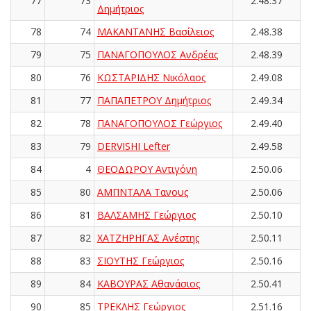
77
73
2.48.37
Δημήτριος
78
74
ΜΑΚΑΝΤΑΝΗΣ Βασίλειος
2.48.38
79
75
ΠΑΝΑΓΟΠΟΥΛΟΣ Ανδρέας
2.48.39
80
76
ΚΩΣΤΑΡΙΔΗΣ Νικόλαος
2.49.08
81
77
ΠΑΠΑΠΕΤΡΟΥ Δημήτριος
2.49.34
82
78
ΠΑΝΑΓΟΠΟΥΛΟΣ Γεώργιος
2.49.40
83
79
DERVISHI Lefter
2.49.58
84
4
ΘΕΟΔΩΡΟΥ Αντιγόνη
2.50.06
85
80
ΑΜΠΝΤΑΛΑ Τανους
2.50.06
86
81
ΒΑΛΣΑΜΗΣ Γεώργιος
2.50.10
87
82
ΧΑΤΖΗΡΗΓΑΣ Ανέστης
2.50.11
88
83
ΣΙΟΥΤΗΣ Γεώργιος
2.50.16
89
84
ΚΑΒΟΥΡΑΣ Αθανάσιος
2.50.41
90
85
ΤΡΕΚΛΗΣ Γεώργιος
2.51.16