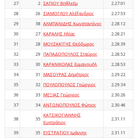
27
2
ΣΑΠΙΟΥ Βηθλεέμ
2.27.01
28
26
ΣΙΑΜΟΓΛΟΥ Αλέξανδρος
2.27.53
29
38
ΑΛΜΠΑΝΙΔΗΣ Κωνσταντίνος
2.28.12
30
27
ΚΑΡΑΛΗΣ Ηλίας
2.28.21
31
28
ΜΟΥΖΑΚΙΤΗΣ Θεόδωρος
2.28.39
32
29
ΠΑΠΑΔΟΠΟΥΛΟΣ Σταύρος
2.28.52
33
30
ΚΑΡΑΝΙΚΟΛΑΣ Εμμανουήλ
2.28.53
34
31
ΜΑΣΟΥΡΑΣ Δημήτριος
2.29.22
35
32
ΠΟΥΛΟΠΟΥΛΟΣ Γεώργιος
2.29.34
36
33
ΜΕΞΙΑΣ Γεώργιος
2.30.26
37
34
ΑΝΤΩΝΟΠΟΥΛΟΣ Φώτιος
2.30.46
ΚΑΤΣΙΚΟΓΙΑΝΝΗΣ
38
35
2.31.11
Ευστράτιος
39
35
ΕΥΣΤΡΑΤΙΟΥ Ιωάννης
2.31.11