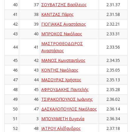
40
37
ΣΟΥΒΑΤΖΗΣ Βασίλειος
2.31.37
41
38
ΚΑΝΤΖΑΣ Πάρης
2.31.58
42
39
ΓΙΟΓΙΑΚΑΣ Αναστάσιος
2.32.21
43
40
ΜΠΡΟΚΟΣ Νικόλαος
2.33.31
ΜΑΣΤΡΟΘΕΟΔΩΡΟΣ
44
41
2.33.56
Αναστάσιος
45
42
ΜΑΝΟΣ Κωνσταντίνος
2.34.35
46
43
ΚΟΝΤΗΣ Νικόλαος
2.35.05
47
44
ΜΑΣΟΥΡΑΣ Χρήστος
2.35.13
48
45
ΑΦΡΟΥΔΑΚΗΣ Παντελής
2.35.28
49
46
ΤΣΙΡΑΚΟΠΟΥΛΟΣ Ιωάννης
2.36.02
50
47
ΔΑΣΚΑΛΟΠΟΥΛΟΣ Νικόλαος
2.36.14
51
3
ΜΠΟΥΛΜΕΤΗ Ευγενία
2.36.34
52
48
ΙΑΤΡΟΥ Αλέξανδρος
2.37.18