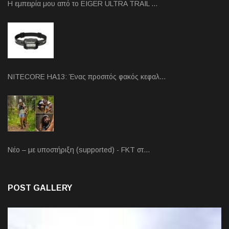
Η εμπειρία μου από το EIGER ULTRA TRAIL …
NITECORE HA13: Ένας προσιτός φακός κεφαλ…
Νέο – με υποστήριξη (supported) - FKT στ…
POST GALLERY