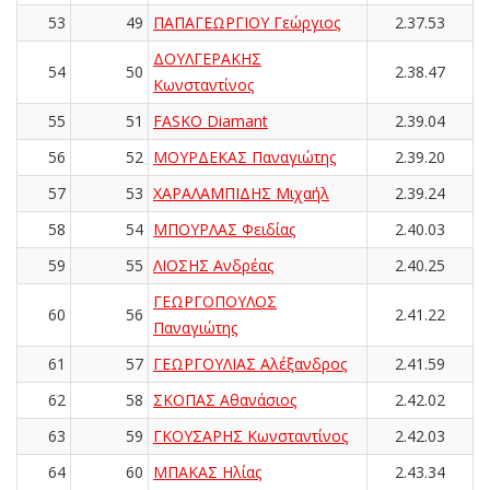
53
49
ΠΑΠΑΓΕΩΡΓΙΟΥ Γεώργιος
2.37.53
ΔΟΥΛΓΕΡΑΚΗΣ
54
50
2.38.47
Κωνσταντίνος
55
51
FASKO Diamant
2.39.04
56
52
ΜΟΥΡΔΕΚΑΣ Παναγιώτης
2.39.20
57
53
ΧΑΡΑΛΑΜΠΙΔΗΣ Μιχαήλ
2.39.24
58
54
ΜΠΟΥΡΛΑΣ Φειδίας
2.40.03
59
55
ΛΙΟΣΗΣ Ανδρέας
2.40.25
ΓΕΩΡΓΟΠΟΥΛΟΣ
60
56
2.41.22
Παναγιώτης
61
57
ΓΕΩΡΓΟΥΛΙΑΣ Αλέξανδρος
2.41.59
62
58
ΣΚΟΠΑΣ Αθανάσιος
2.42.02
63
59
ΓΚΟΥΣΑΡΗΣ Κωνσταντίνος
2.42.03
64
60
ΜΠΑΚΑΣ Ηλίας
2.43.34