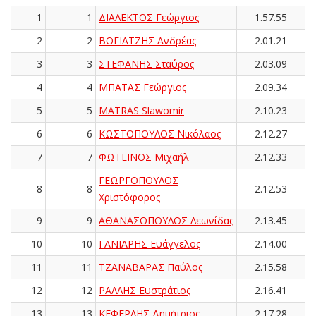
1
1
ΔΙΑΛΕΚΤΟΣ Γεώργιος
1.57.55
2
2
ΒΟΓΙΑΤΖΗΣ Ανδρέας
2.01.21
3
3
ΣΤΕΦΑΝΗΣ Σταύρος
2.03.09
4
4
ΜΠΑΤΑΣ Γεώργιος
2.09.34
5
5
MATRAS Slawomir
2.10.23
6
6
ΚΩΣΤΟΠΟΥΛΟΣ Νικόλαος
2.12.27
7
7
ΦΩΤΕΙΝΟΣ Μιχαήλ
2.12.33
ΓΕΩΡΓΟΠΟΥΛΟΣ
8
8
2.12.53
Χριστόφορος
9
9
ΑΘΑΝΑΣΟΠΟΥΛΟΣ Λεωνίδας
2.13.45
10
10
ΓΑΝΙΑΡΗΣ Ευάγγελος
2.14.00
11
11
ΤΖΑΝΑΒΑΡΑΣ Παύλος
2.15.58
12
12
ΡΑΛΛΗΣ Ευστράτιος
2.16.41
13
13
ΚΕΦΕΡΛΗΣ Δημήτριος
2.17.28