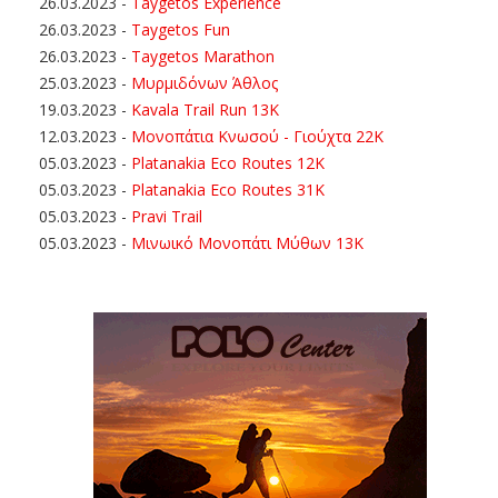
26.03.2023
-
Taygetos Experience
26.03.2023
-
Taygetos Fun
26.03.2023
-
Taygetos Marathon
25.03.2023
-
Μυρμιδόνων Άθλος
19.03.2023
-
Kavala Trail Run 13K
12.03.2023
-
Μονοπάτια Κνωσού - Γιούχτα 22Κ
05.03.2023
-
Platanakia Eco Routes 12K
05.03.2023
-
Platanakia Eco Routes 31K
05.03.2023
-
Pravi Trail
05.03.2023
-
Μινωικό Μονοπάτι Μύθων 13Κ