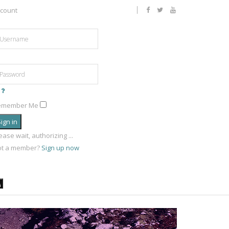
count
emember Me
ign in
ease wait, authorizing ...
ot a member?
Sign up now