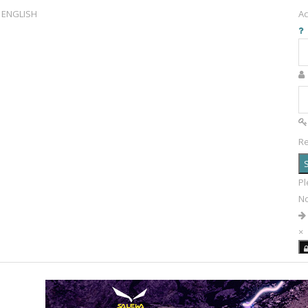
ENGLISH
Ac
R
S
Pl
N
×