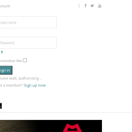
count
emember Me
ign in
ease wait, authorizing ...
ot a member?
Sign up now