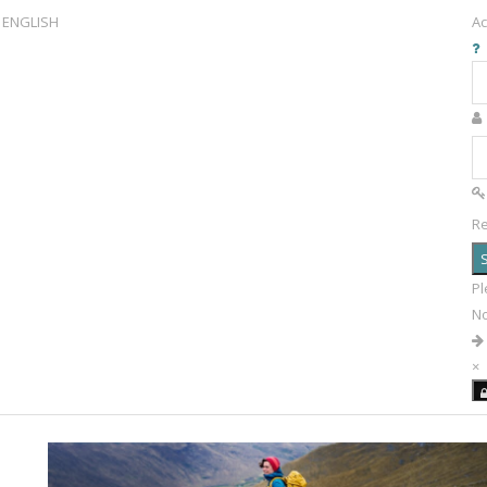
ENGLISH
Ac
R
S
Pl
N
×