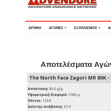
ΑΡΧΙΚΗ
ΑΓΩΝΕΣ
ΕΞΟΠΛΙΣΜΟΣ
Α
Αποτελέσματα Αγών
The North Face Zagori MR 80K -
Απόσταση:
80.0 χλμ
Yψομετρική διαφορά:
5380 μ.
Πόντοι:
133.8
Δείκτης ανάβασης:
67.3