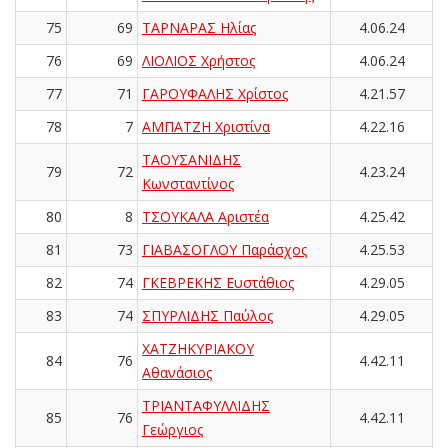
75
69
ΤΑΡΝΑΡΑΣ Ηλίας
4.06.24
76
69
ΛΙΟΛΙΟΣ Χρήστος
4.06.24
77
71
ΓΑΡΟΥΦΑΛΗΣ Χρίστος
4.21.57
78
7
ΑΜΠΑΤΖΗ Χριστίνα
4.22.16
ΤΑΟΥΣΑΝΙΔΗΣ
79
72
4.23.24
Κωνσταντίνος
80
8
ΤΣΟΥΚΑΛΑ Αριστέα
4.25.42
81
73
ΓΙΑΒΑΣΟΓΛΟΥ Παράσχος
4.25.53
82
74
ΓΚΕΒΡΕΚΗΣ Ευστάθιος
4.29.05
83
74
ΣΠΥΡΛΙΔΗΣ Παύλος
4.29.05
ΧΑΤΖΗΚΥΡΙΑΚΟΥ
84
76
4.42.11
Αθανάσιος
ΤΡΙΑΝΤΑΦΥΛΛΙΔΗΣ
85
76
4.42.11
Γεώργιος