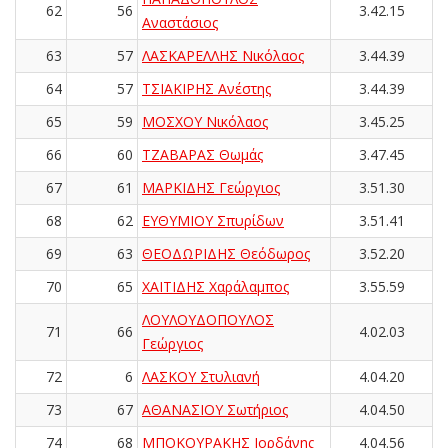
62
56
3.42.15
Αναστάσιος
63
57
ΛΑΣΚΑΡΕΛΛΗΣ Νικόλαος
3.44.39
64
57
ΤΣΙΑΚΙΡΗΣ Ανέστης
3.44.39
65
59
ΜΟΣΧΟΥ Νικόλαος
3.45.25
66
60
ΤΖΑΒΑΡΑΣ Θωμάς
3.47.45
67
61
ΜΑΡΚΙΔΗΣ Γεώργιος
3.51.30
68
62
ΕΥΘΥΜΙΟΥ Σπυρίδων
3.51.41
69
63
ΘΕΟΔΩΡΙΔΗΣ Θεόδωρος
3.52.20
70
65
ΧΑΪΤΙΔΗΣ Χαράλαμπος
3.55.59
ΛΟΥΛΟΥΔΟΠΟΥΛΟΣ
71
66
4.02.03
Γεώργιος
72
6
ΛΑΣΚΟΥ Στυλιανή
4.04.20
73
67
ΑΘΑΝΑΣΙΟΥ Σωτήριος
4.04.50
74
68
ΜΠΟΚΟΥΡΑΚΗΣ Ιορδάνης
4.04.56