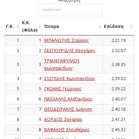
Κ.Κ.
Γ.Κ.
Όνομα
Επίδοση
(Φύλο)
1
1
ΜΠΑΛΙΩΤΗΣ Σταύρος
2.21.19
2
2
ΛΕΖΠΟΥΡΙΔΗΣ Θεοχάρης
2.32.07
ΤΡΙΑΝΤΑΦΥΛΛΟΥ
3
3
2.38.35
Κωνσταντίνος
4
4
ΣΙΩΠΙΔΗΣ Κωνσταντίνος
2.39.02
5
5
ΓΚΟΛΗΣ Γεώργιος
2.39.22
6
6
ΠΑΣΧΑΛΗΣ Αλέξανδρος
2.40.07
7
7
ΘΕΟΔΩΡΑΚΗΣ Ιωάννης
2.40.18
8
9
ΒΟΡΔΟΣ Ζαχαρίας
2.41.21
9
8
ΒΑΦΑΚΗΣ Ελευθέριος
2.45.32