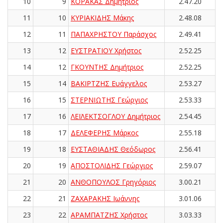
10
9
ΚΟΡΑΚΑΣ Δημήτριος
2.47.20
11
10
ΚΥΡΙΑΚΙΔΗΣ Μάκης
2.48.08
12
11
ΠΑΠΑΧΡΗΣΤΟΥ Παράσχος
2.49.41
13
12
ΕΥΣΤΡΑΤΙΟΥ Χρήστος
2.52.25
14
12
ΓΚΟΥΝΤΗΣ Δημήτριος
2.52.25
15
14
ΒΑΚΙΡΤΖΗΣ Ευάγγελος
2.53.27
16
15
ΣΤΕΡΝΙΩΤΗΣ Γεώργιος
2.53.33
17
16
ΛΕΪΛΕΚΤΣΟΓΛΟΥ Δημήτριος
2.54.45
18
17
ΔΕΛΕΦΕΡΗΣ Μάρκος
2.55.18
19
18
ΕΥΣΤΑΘΙΑΔΗΣ Θεόδωρος
2.56.41
20
19
ΑΠΟΣΤΟΛΙΔΗΣ Γεώργιος
2.59.07
21
20
ΑΝΘΟΠΟΥΛΟΣ Γρηγόριος
3.00.21
22
21
ΖΑΧΑΡΑΚΗΣ Ιωάννης
3.01.06
23
22
ΑΡΑΜΠΑΤΖΗΣ Χρήστος
3.03.33