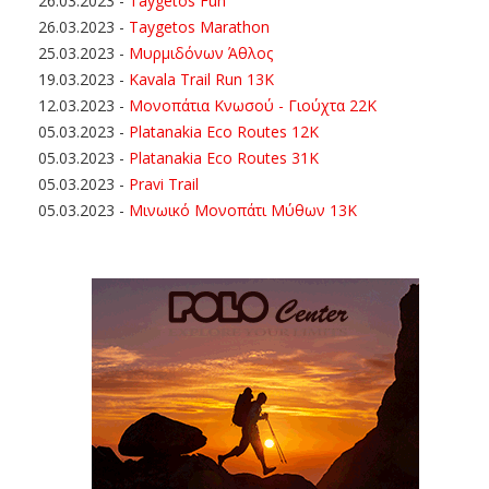
26.03.2023
-
Taygetos Fun
26.03.2023
-
Taygetos Marathon
25.03.2023
-
Μυρμιδόνων Άθλος
19.03.2023
-
Kavala Trail Run 13K
12.03.2023
-
Μονοπάτια Κνωσού - Γιούχτα 22Κ
05.03.2023
-
Platanakia Eco Routes 12K
05.03.2023
-
Platanakia Eco Routes 31K
05.03.2023
-
Pravi Trail
05.03.2023
-
Μινωικό Μονοπάτι Μύθων 13Κ