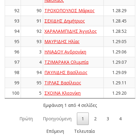
Νικόλαος
92
90
ΤΡΟΧΟΠΟΥΛΟΣ Μάρκος
1.28.29
93
91
ΣΕΧΙΔΗΣ Δημήτριος
1.28.45
94
92
ΧΑΡΑΛΑΜΠΙΔΗΣ Άγγελος
1.28.52
95
93
ΜΑΥΡΙΔΗΣ Ηλίας
1.29.05
96
3
ΗΛΙΑΔΟΥ Ανδρονίκη
1.29.06
97
4
ΤΖΙΜΑΡΑΚΑ Ολυμπία
1.29.07
98
94
ΠΑΥΛΙΔΗΣ Βασίλειος
1.29.09
99
95
ΤΙΡΛΑΣ Βασίλειος
1.29.11
100
5
ΣΧΟΙΝΑ Κλεονίκη
1.29.20
Εμφάνιση 1 από 4 σελίδες
Πρώτη
Προηγούμενη
1
2
3
4
Επόμενη
Τελευταία