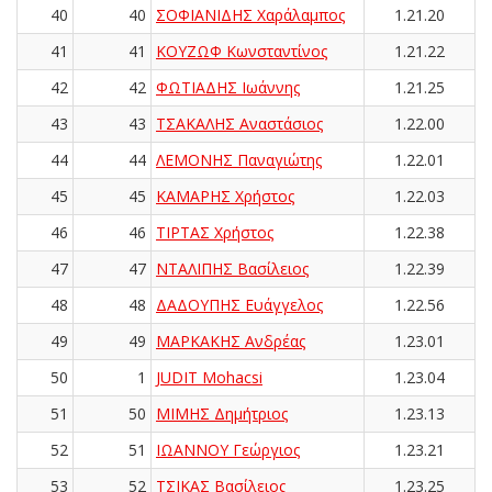
40
40
ΣΟΦΙΑΝΙΔΗΣ Χαράλαμπος
1.21.20
41
41
ΚΟΥΖΩΦ Κωνσταντίνος
1.21.22
42
42
ΦΩΤΙΑΔΗΣ Ιωάννης
1.21.25
43
43
ΤΣΑΚΑΛΗΣ Αναστάσιος
1.22.00
44
44
ΛΕΜΟΝΗΣ Παναγιώτης
1.22.01
45
45
ΚΑΜΑΡΗΣ Χρήστος
1.22.03
46
46
ΤΙΡΤΑΣ Χρήστος
1.22.38
47
47
ΝΤΑΛΙΠΗΣ Βασίλειος
1.22.39
48
48
ΔΑΔΟΥΠΗΣ Ευάγγελος
1.22.56
49
49
ΜΑΡΚΑΚΗΣ Ανδρέας
1.23.01
50
1
JUDIT Mohacsi
1.23.04
51
50
ΜΙΜΗΣ Δημήτριος
1.23.13
52
51
ΙΩΑΝΝΟΥ Γεώργιος
1.23.21
53
52
ΤΣΙΚΑΣ Βασίλειος
1.23.25