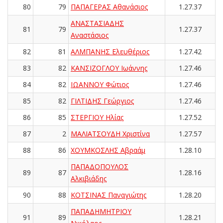
80
79
ΠΑΠΑΓΕΡΑΣ Αθανάσιος
1.27.37
ΑΝΑΣΤΑΣΙΑΔΗΣ
81
79
1.27.37
Αναστάσιος
82
81
ΑΛΜΠΑΝΗΣ Ελευθέριος
1.27.42
83
82
ΚΑΝΣΙΖΟΓΛΟΥ Ιωάννης
1.27.46
84
82
ΙΩΑΝΝΟΥ Φώτιος
1.27.46
85
82
ΓΙΛΤΙΔΗΣ Γεώργιος
1.27.46
86
85
ΣΤΕΡΓΙΟΥ Ηλίας
1.27.52
87
2
ΜΑΛΙΑΤΣΟΥΔΗ Χριστίνα
1.27.57
88
86
ΧΟΥΜΚΟΣΛΗΣ Αβραάμ
1.28.10
ΠΑΠΑΔΟΠΟΥΛΟΣ
89
87
1.28.16
Αλκιβιάδης
90
88
ΚΟΤΣΙΝΑΣ Παναγιώτης
1.28.20
ΠΑΠΑΔΗΜΗΤΡΙΟΥ
91
89
1.28.21